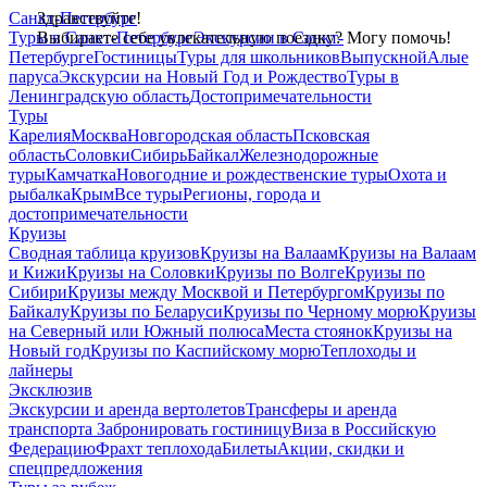
Санкт-Петербург
Здравствуйте!
Туры в Санкт-Петербург
Выбираете себе увлекательную поездку? Могу помочь!
Экскурсии в Санкт-
Петербурге
Гостиницы
Туры для школьников
Выпускной
Алые
паруса
Экскурсии на Новый Год и Рождество
Туры в
Ленинградскую область
Достопримечательности
Туры
Карелия
Москва
Новгородская область
Псковская
область
Соловки
Сибирь
Байкал
Железнодорожные
туры
Камчатка
Новогодние и рождественские туры
Охота и
рыбалка
Крым
Все туры
Регионы, города и
достопримечательности
Круизы
Сводная таблица круизов
Круизы на Валаам
Круизы на Валаам
и Кижи
Круизы на Соловки
Круизы по Волге
Круизы по
Сибири
Круизы между Москвой и Петербургом
Круизы по
Байкалу
Круизы по Беларуси
Круизы по Черному морю
Круизы
на Северный или Южный полюса
Места стоянок
Круизы на
Новый год
Круизы по Каспийскому морю
Теплоходы и
лайнеры
Эксклюзив
Экскурсии и аренда вертолетов
Трансферы и аренда
транспорта
Забронировать гостиницу
Виза в Российскую
Федерацию
Фрахт теплохода
Билеты
Акции, скидки и
спецпредложения