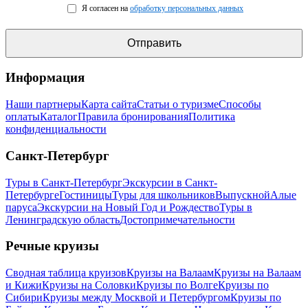
Я согласен на
обработку персональных данных
Информация
Наши партнеры
Карта сайта
Статьи о туризме
Способы
оплаты
Каталог
Правила бронирования
Политика
конфиденциальности
Санкт-Петербург
Туры в Санкт-Петербург
Экскурсии в Санкт-
Петербурге
Гостиницы
Туры для школьников
Выпускной
Алые
паруса
Экскурсии на Новый Год и Рождество
Туры в
Ленинградскую область
Достопримечательности
Речные круизы
Сводная таблица круизов
Круизы на Валаам
Круизы на Валаам
и Кижи
Круизы на Соловки
Круизы по Волге
Круизы по
Сибири
Круизы между Москвой и Петербургом
Круизы по