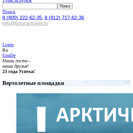
Туры за рубеж
Поиск
8 (800) 222-62-35,
8 (812) 717-62-36
info@fortuna-travel.ru
Login
Ru
Eng
De
Наши гости -
наши друзья!
23 года Успеха!
Вертолетные площадки