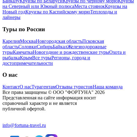
Байкалу
Круизы по Беларуси
Круизы по Черному морю
Круизы
на Северный или Южный полюса
Места стоянок
Круизы на
Новый год
Круизы по Каспийскому морю
Теплоходы и
лайнеры
Туры по России
Карелия
Москва
Новгородская область
Псковская
область
Соловки
Сибирь
Байкал
Железнодорожные
туры
Камчатка
Новогодние и рождественские туры
Охота и
рыбалка
Крым
Все туры
Регионы, города и
достопримечательности
О нас
Контакт
О нас
Турагентам
Отзывы туристов
Наша команда
Все права защищены © ООО "ФОРТУНА" 2026
Представленная на сайте информация носит
справочный характер и не является
публичной офертой.
info@fortuna-travel.ru