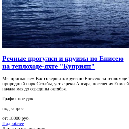
Речные прогулки и круизы по Енисею
на теплоходе-яхте "Куприян"
Мы приглашаем Вас совершить круиз по Енисею на теплоходе 
природный парк Столбы, устье реки Ангара, поселения Енисей
начала мая до середины октября.
График поездок:
под запрос
от: 18000 руб.
Подробнее
Даты: по расписанию