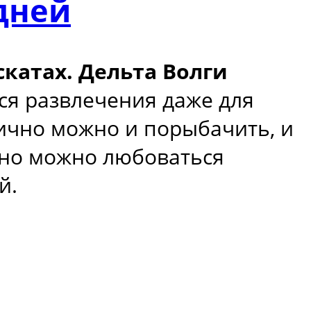
 дней
катах. Дельта Волги
тся развлечения даже для
лично можно и порыбачить, и
одно можно любоваться
й.