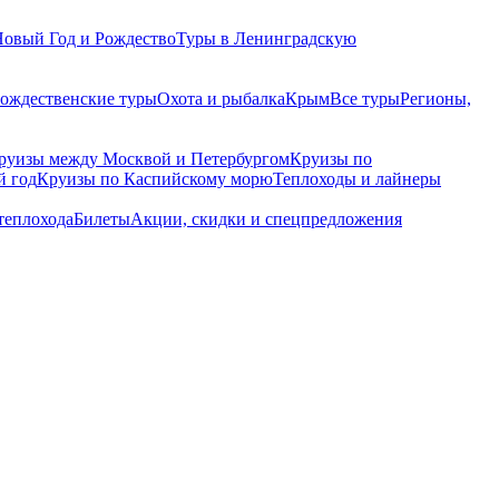
Новый Год и Рождество
Туры в Ленинградскую
рождественские туры
Охота и рыбалка
Крым
Все туры
Регионы,
руизы между Москвой и Петербургом
Круизы по
й год
Круизы по Каспийскому морю
Теплоходы и лайнеры
теплохода
Билеты
Акции, скидки и спецпредложения