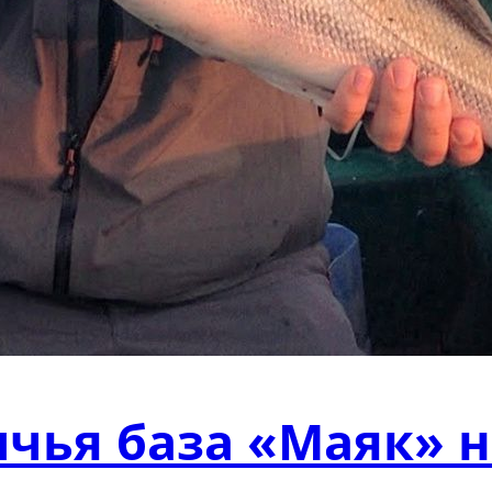
чья база «Маяк» н