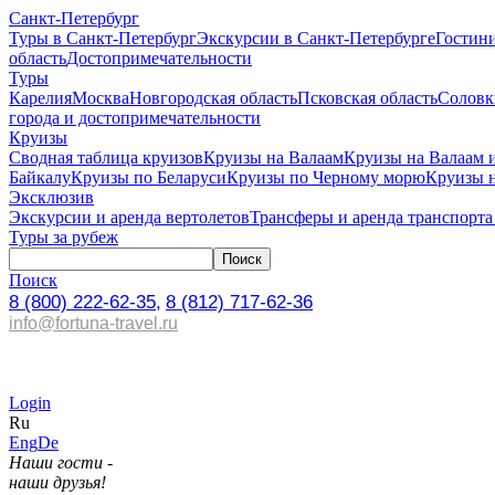
Санкт-Петербург
Туры в Санкт-Петербург
Экскурсии в Санкт-Петербурге
Гостин
область
Достопримечательности
Туры
Карелия
Москва
Новгородская область
Псковская область
Соловк
города и достопримечательности
Круизы
Сводная таблица круизов
Круизы на Валаам
Круизы на Валаам 
Байкалу
Круизы по Беларуси
Круизы по Черному морю
Круизы 
Эксклюзив
Экскурсии и аренда вертолетов
Трансферы и аренда транспорта
Туры за рубеж
Поиск
8 (800) 222-62-35,
8 (812) 717-62-36
info@fortuna-travel.ru
Login
Ru
Eng
De
Наши гости -
наши друзья!