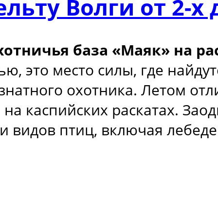
ельту Волги от 2-х
отничья база «Маяк» на рас
ю, это место силы, где найду
знатного охотника. Летом от
 на каспийских раскатах. За
и видов птиц, включая лебеде