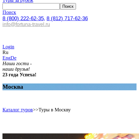
Туры за рубеж
Поиск
8 (800) 222-62-35,
8 (812) 717-62-36
info@fortuna-travel.ru
Login
Ru
Eng
De
Наши гости -
наши друзья!
23 года Успеха!
Москва
Каталог туров
>>
Туры в Москву