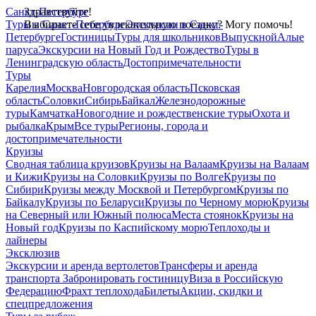
Санкт-Петербург
Здравствуйте!
Туры в Санкт-Петербург
Выбираете себе увлекательную поездку? Могу помочь!
Экскурсии в Санкт-
Петербурге
Гостиницы
Туры для школьников
Выпускной
Алые
паруса
Экскурсии на Новый Год и Рождество
Туры в
Ленинградскую область
Достопримечательности
Туры
Карелия
Москва
Новгородская область
Псковская
область
Соловки
Сибирь
Байкал
Железнодорожные
туры
Камчатка
Новогодние и рождественские туры
Охота и
рыбалка
Крым
Все туры
Регионы, города и
достопримечательности
Круизы
Сводная таблица круизов
Круизы на Валаам
Круизы на Валаам
и Кижи
Круизы на Соловки
Круизы по Волге
Круизы по
Сибири
Круизы между Москвой и Петербургом
Круизы по
Байкалу
Круизы по Беларуси
Круизы по Черному морю
Круизы
на Северный или Южный полюса
Места стоянок
Круизы на
Новый год
Круизы по Каспийскому морю
Теплоходы и
лайнеры
Эксклюзив
Экскурсии и аренда вертолетов
Трансферы и аренда
транспорта
Забронировать гостиницу
Виза в Российскую
Федерацию
Фрахт теплохода
Билеты
Акции, скидки и
спецпредложения