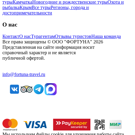
туры
Камчатка
Новогодние и рождественские туры
Охота и
рыбалка
Крым
Все туры
Регионы, города и
достопримечательности
О нас
Контакт
О нас
Турагентам
Отзывы туристов
Наша команда
Все права защищены © ООО "ФОРТУНА" 2026
Представленная на сайте информация носит
справочный характер и не является
публичной офертой.
info@fortuna-travel.ru
Мы используем файлы cookie для улучшения работы сайта.