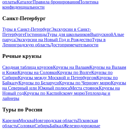
оплаты
Каталог
Правила бронирования
Политика
конфиденциальности
Санкт-Петербург
Туры в Санкт-Петербург
Экскурсии в Санкт-
Петербурге
Гостиницы
Туры для школьников
Выпускной
Алые
паруса
Экскурсии на Новый Год и Рождество
Туры в
Ленинградскую область
Достопримечательности
Речные круизы
Сводная таблица круизов
Круизы на Валаам
Круизы на Валаам
и Кижи
Круизы на Соловки
Круизы по Волге
Круизы по
Сибири
Круизы между Москвой и Петербургом
Круизы по
Байкалу
Круизы по Беларуси
Круизы по Черному морю
Круизы
на Северный или Южный полюса
Места стоянок
Круизы на
Новый год
Круизы по Каспийскому морю
Теплоходы и
лайнеры
Туры по России
Карелия
Москва
Новгородская область
Псковская
область
Соловки
Сибирь
Байкал
Железнодорожные