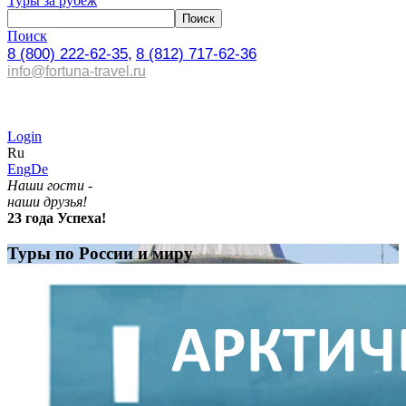
Туры за рубеж
Поиск
8 (800) 222-62-35,
8 (812) 717-62-36
info@fortuna-travel.ru
Login
Ru
Eng
De
Наши гости -
наши друзья!
23 года Успеха!
Туры по России и миру