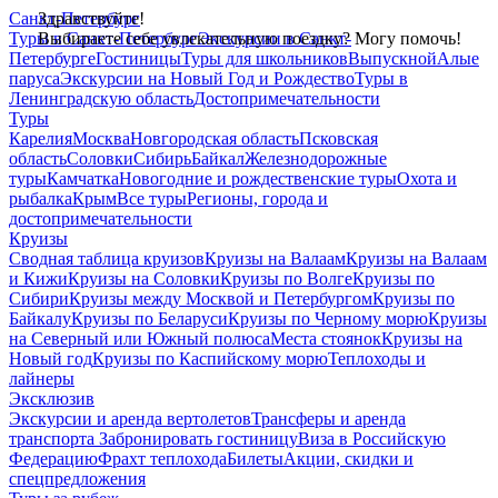
Санкт-Петербург
Здравствуйте!
Туры в Санкт-Петербург
Выбираете себе увлекательную поездку? Могу помочь!
Экскурсии в Санкт-
Петербурге
Гостиницы
Туры для школьников
Выпускной
Алые
паруса
Экскурсии на Новый Год и Рождество
Туры в
Ленинградскую область
Достопримечательности
Туры
Карелия
Москва
Новгородская область
Псковская
область
Соловки
Сибирь
Байкал
Железнодорожные
туры
Камчатка
Новогодние и рождественские туры
Охота и
рыбалка
Крым
Все туры
Регионы, города и
достопримечательности
Круизы
Сводная таблица круизов
Круизы на Валаам
Круизы на Валаам
и Кижи
Круизы на Соловки
Круизы по Волге
Круизы по
Сибири
Круизы между Москвой и Петербургом
Круизы по
Байкалу
Круизы по Беларуси
Круизы по Черному морю
Круизы
на Северный или Южный полюса
Места стоянок
Круизы на
Новый год
Круизы по Каспийскому морю
Теплоходы и
лайнеры
Эксклюзив
Экскурсии и аренда вертолетов
Трансферы и аренда
транспорта
Забронировать гостиницу
Виза в Российскую
Федерацию
Фрахт теплохода
Билеты
Акции, скидки и
спецпредложения