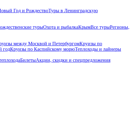
Новый Год и Рождество
Туры в Ленинградскую
рождественские туры
Охота и рыбалка
Крым
Все туры
Регионы,
руизы между Москвой и Петербургом
Круизы по
й год
Круизы по Каспийскому морю
Теплоходы и лайнеры
теплохода
Билеты
Акции, скидки и спецпредложения