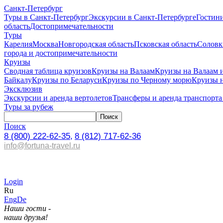
Санкт-Петербург
Туры в Санкт-Петербург
Экскурсии в Санкт-Петербурге
Гостин
область
Достопримечательности
Туры
Карелия
Москва
Новгородская область
Псковская область
Соловк
города и достопримечательности
Круизы
Сводная таблица круизов
Круизы на Валаам
Круизы на Валаам 
Байкалу
Круизы по Беларуси
Круизы по Черному морю
Круизы 
Эксклюзив
Экскурсии и аренда вертолетов
Трансферы и аренда транспорта
Туры за рубеж
Поиск
8 (800) 222-62-35,
8 (812) 717-62-36
info@fortuna-travel.ru
Login
Ru
Eng
De
Наши гости -
наши друзья!