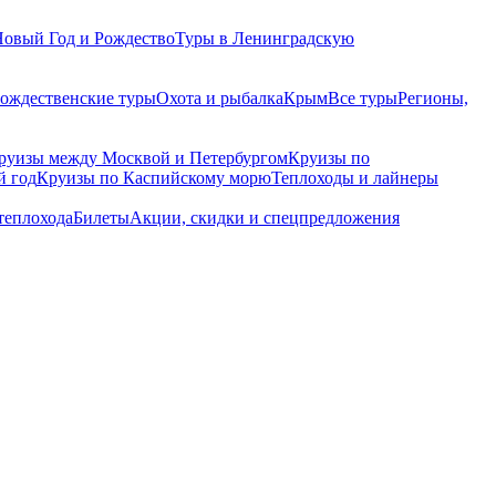
Новый Год и Рождество
Туры в Ленинградскую
рождественские туры
Охота и рыбалка
Крым
Все туры
Регионы,
руизы между Москвой и Петербургом
Круизы по
й год
Круизы по Каспийскому морю
Теплоходы и лайнеры
теплохода
Билеты
Акции, скидки и спецпредложения