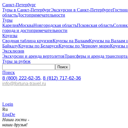
Санкт-Петербург
Туры в Санкт-Петербург
Экскурсии в Санкт-Петербурге
Гостин
область
Достопримечательности
Туры
Карелия
Москва
Новгородская область
Псковская область
Соловк
города и достопримечательности
Круизы
Сводная таблица круизов
Круизы на Валаам
Круизы на Валаам 
Байкалу
Круизы по Беларуси
Круизы по Черному морю
Круизы 
Эксклюзив
Экскурсии и аренда вертолетов
Трансферы и аренда транспорта
Туры за рубеж
Поиск
8 (800) 222-62-35,
8 (812) 717-62-36
info@fortuna-travel.ru
Login
Ru
Eng
De
Наши гости -
наши друзья!