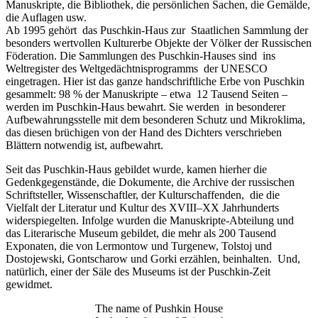
Manuskripte, die Bibliothek, die persönlichen Sachen, die Gemälde,
die Auflagen usw.
Ab 1995 gehört das Puschkin-Haus zur Staatlichen Sammlung der
besonders wertvollen Kulturerbe Objekte der Völker der Russischen
Föderation. Die Sammlungen des Puschkin-Hauses sind ins
Weltregister des Weltgedächtnisprogramms der UNESCO
eingetragen. Hier ist das ganze handschriftliche Erbe von Puschkin
gesammelt: 98 % der Manuskripte – etwa 12 Tausend Seiten –
werden im Puschkin-Haus bewahrt. Sie werden in besonderer
Aufbewahrungsstelle mit dem besonderen Schutz und Mikroklima,
das diesen brüchigen von der Hand des Dichters verschrieben
Blättern notwendig ist, aufbewahrt.
Seit das Puschkin-Haus gebildet wurde, kamen hierher die
Gedenkgegenstände, die Dokumente, die Archive der russischen
Schriftsteller, Wissenschaftler, der Kulturschaffenden, die die
Vielfalt der Literatur und Kultur des XVIII–XX Jahrhunderts
widerspiegelten. Infolge wurden die Manuskripte-Abteilung und
das Literarische Museum gebildet, die mehr als 200 Tausend
Exponaten, die von Lermontow und Turgenew, Tolstoj und
Dostojewski, Gontscharow und Gorki erzählen, beinhalten. Und,
natürlich, einer der Säle des Museums ist der Puschkin-Zeit
gewidmet.
The name of Pushkin House