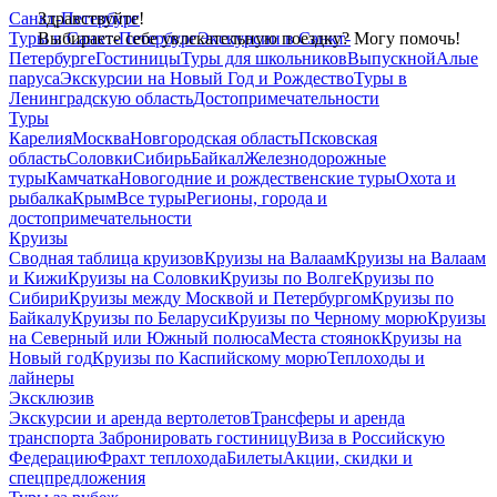
Санкт-Петербург
Здравствуйте!
Туры в Санкт-Петербург
Выбираете себе увлекательную поездку? Могу помочь!
Экскурсии в Санкт-
Петербурге
Гостиницы
Туры для школьников
Выпускной
Алые
паруса
Экскурсии на Новый Год и Рождество
Туры в
Ленинградскую область
Достопримечательности
Туры
Карелия
Москва
Новгородская область
Псковская
область
Соловки
Сибирь
Байкал
Железнодорожные
туры
Камчатка
Новогодние и рождественские туры
Охота и
рыбалка
Крым
Все туры
Регионы, города и
достопримечательности
Круизы
Сводная таблица круизов
Круизы на Валаам
Круизы на Валаам
и Кижи
Круизы на Соловки
Круизы по Волге
Круизы по
Сибири
Круизы между Москвой и Петербургом
Круизы по
Байкалу
Круизы по Беларуси
Круизы по Черному морю
Круизы
на Северный или Южный полюса
Места стоянок
Круизы на
Новый год
Круизы по Каспийскому морю
Теплоходы и
лайнеры
Эксклюзив
Экскурсии и аренда вертолетов
Трансферы и аренда
транспорта
Забронировать гостиницу
Виза в Российскую
Федерацию
Фрахт теплохода
Билеты
Акции, скидки и
спецпредложения