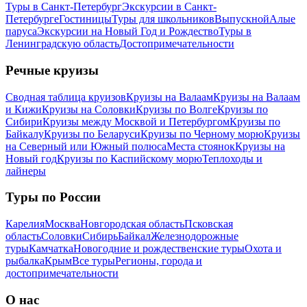
Туры в Санкт-Петербург
Экскурсии в Санкт-
Петербурге
Гостиницы
Туры для школьников
Выпускной
Алые
паруса
Экскурсии на Новый Год и Рождество
Туры в
Ленинградскую область
Достопримечательности
Речные круизы
Сводная таблица круизов
Круизы на Валаам
Круизы на Валаам
и Кижи
Круизы на Соловки
Круизы по Волге
Круизы по
Сибири
Круизы между Москвой и Петербургом
Круизы по
Байкалу
Круизы по Беларуси
Круизы по Черному морю
Круизы
на Северный или Южный полюса
Места стоянок
Круизы на
Новый год
Круизы по Каспийскому морю
Теплоходы и
лайнеры
Туры по России
Карелия
Москва
Новгородская область
Псковская
область
Соловки
Сибирь
Байкал
Железнодорожные
туры
Камчатка
Новогодние и рождественские туры
Охота и
рыбалка
Крым
Все туры
Регионы, города и
достопримечательности
О нас