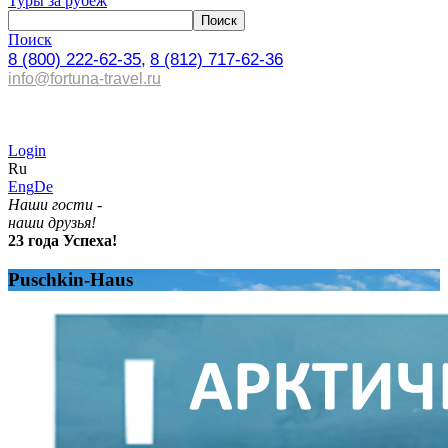
Туры за рубеж
Поиск
8 (800) 222-62-35,
8 (812) 717-62-36
info@fortuna-travel.ru
Login
Ru
Eng
De
Наши гости -
наши друзья!
23 года Успеха!
Puschkin-Haus