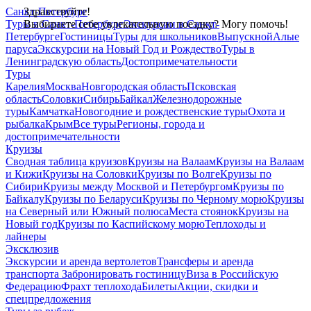
Санкт-Петербург
Здравствуйте!
Туры в Санкт-Петербург
Выбираете себе увлекательную поездку? Могу помочь!
Экскурсии в Санкт-
Петербурге
Гостиницы
Туры для школьников
Выпускной
Алые
паруса
Экскурсии на Новый Год и Рождество
Туры в
Ленинградскую область
Достопримечательности
Туры
Карелия
Москва
Новгородская область
Псковская
область
Соловки
Сибирь
Байкал
Железнодорожные
туры
Камчатка
Новогодние и рождественские туры
Охота и
рыбалка
Крым
Все туры
Регионы, города и
достопримечательности
Круизы
Сводная таблица круизов
Круизы на Валаам
Круизы на Валаам
и Кижи
Круизы на Соловки
Круизы по Волге
Круизы по
Сибири
Круизы между Москвой и Петербургом
Круизы по
Байкалу
Круизы по Беларуси
Круизы по Черному морю
Круизы
на Северный или Южный полюса
Места стоянок
Круизы на
Новый год
Круизы по Каспийскому морю
Теплоходы и
лайнеры
Эксклюзив
Экскурсии и аренда вертолетов
Трансферы и аренда
транспорта
Забронировать гостиницу
Виза в Российскую
Федерацию
Фрахт теплохода
Билеты
Акции, скидки и
спецпредложения