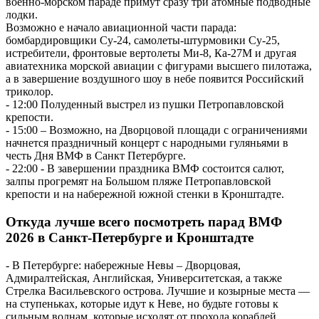
военно-морском параде примут сразу три атомные подводные
лодки.
Возможно е начало авиационной части парада:
бомбардировщики Су-24, самолеты-штурмовики Су-25,
истребители, фронтовые вертолеты Ми-8, Ка-27М и другая
авиатехника морской авиации с фигурами высшего пилотажа,
а в завершение воздушного шоу в небе появится Российский
триколор.
- 12:00 Полуденный выстрел из пушки Петропавловской
крепости.
- 15:00 – Возможно, на Дворцовой площади с ограничениями
начнется праздничный концерт с народными гуляньями в
честь Дня ВМФ в Санкт Петербурге.
- 22:00 - В завершении праздника ВМФ состоится салют,
залпы прогремят на Большом пляже Петропавловской
крепости и на набережной южной стенки в Кронштадте.
Откуда лучше всего посмотреть парад ВМФ
2026 в Санкт-Петербурге и Кронштадте
- В Петербурге: набережные Невы – Дворцовая,
Адмиралтейская, Английская, Университетская, а также
Стрелка Васильевского острова. Лучшие и козырные места —
на ступеньках, которые идут к Неве, но будьте готовы к
сильным волнам, которые исходят от прохода кораблей.