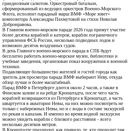
грандиозным салютом. Оркестровый батальон,
сформированный из ведущих оркестров Военно-Морского
Флота, исполнит парадный марш ВМФ «Море зовет»
композитора Александры Пахмутовой на стихи Николая
Добронравова.
В Главном военно-морском параде 2026 года примут участие
более десятка кораблей и катеров, корабли пограничного
управления ФСБ России, несколько подводных лодок и
возможно десяток воздушных судов.
В день Главного военно-морского парада в СПБ будут
бесплатно работать военно-морские музеи, библиотеки и
учебные заведения, организован показ вооружения и военной
техники.
Подавляющее большинство жителей и гостей города как
зритель для просмотра парада ВМФ выбирают Неву, откуда
обзор лучше и более масштабный.
Парад ВМФ в Петербурге длится около 2 часов, а также в
Финском заливе и на рейде Кронштадта, после чего часть
кораблей возвращаются из Петербурга в Кронштадт, а часть
швартуется в акватории Невы, на них можно посмотреть не
только с набережных Невы, но и с воды в составе экскурсий
по рекам и каналам. И именно во время водной экскурсии
можно увидеть корабли с близкого расстояния – всего
несколько десятков метров.
В Кронштадте празднуют, как правило, те, кто проходит там