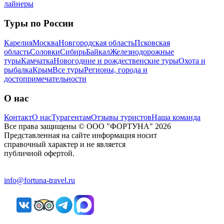
лайнеры
Туры по России
Карелия
Москва
Новгородская область
Псковская
область
Соловки
Сибирь
Байкал
Железнодорожные
туры
Камчатка
Новогодние и рождественские туры
Охота и
рыбалка
Крым
Все туры
Регионы, города и
достопримечательности
О нас
Контакт
О нас
Турагентам
Отзывы туристов
Наша команда
Все права защищены © ООО "ФОРТУНА" 2026
Представленная на сайте информация носит
справочный характер и не является
публичной офертой.
info@fortuna-travel.ru