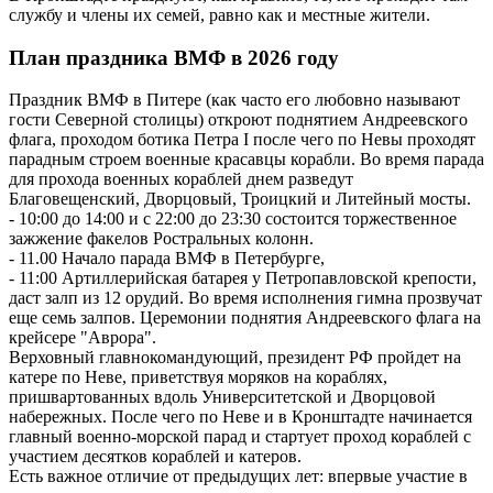
службу и члены их семей, равно как и местные жители.
План праздника ВМФ в 2026 году
Праздник ВМФ в Питере (как часто его любовно называют
гости Северной столицы) откроют поднятием Андреевского
флага, проходом ботика Петра I после чего по Невы проходят
парадным строем военные красавцы корабли. Во время парада
для прохода военных кораблей днем разведут
Благовещенский, Дворцовый, Троицкий и Литейный мосты.
- 10:00 до 14:00 и с 22:00 до 23:30 состоится торжественное
зажжение факелов Ростральных колонн.
- 11.00 Начало парада ВМФ в Петербурге,
- 11:00 Артиллерийская батарея у Петропавловской крепости,
даст залп из 12 орудий. Во время исполнения гимна прозвучат
еще семь залпов. Церемонии поднятия Андреевского флага на
крейсере "Аврора".
Верховный главнокомандующий, президент РФ пройдет на
катере по Неве, приветствуя моряков на кораблях,
пришвартованных вдоль Университетской и Дворцовой
набережных. После чего по Неве и в Кронштадте начинается
главный военно-морской парад и стартует проход кораблей с
участием десятков кораблей и катеров.
Есть важное отличие от предыдущих лет: впервые участие в