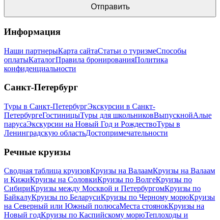
Информация
Наши партнеры
Карта сайта
Статьи о туризме
Способы
оплаты
Каталог
Правила бронирования
Политика
конфиденциальности
Санкт-Петербург
Туры в Санкт-Петербург
Экскурсии в Санкт-
Петербурге
Гостиницы
Туры для школьников
Выпускной
Алые
паруса
Экскурсии на Новый Год и Рождество
Туры в
Ленинградскую область
Достопримечательности
Речные круизы
Сводная таблица круизов
Круизы на Валаам
Круизы на Валаам
и Кижи
Круизы на Соловки
Круизы по Волге
Круизы по
Сибири
Круизы между Москвой и Петербургом
Круизы по
Байкалу
Круизы по Беларуси
Круизы по Черному морю
Круизы
на Северный или Южный полюса
Места стоянок
Круизы на
Новый год
Круизы по Каспийскому морю
Теплоходы и