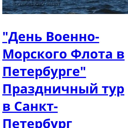
"День Военно-
Морского Флота в
Петербурге"
Праздничный тур
в Санкт-
Петербург