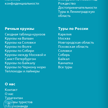
конфиденциальности
Рождество
Достопримечательности
Туры в Ленинградскую
область
Речные круизы
Туры по России
Сводная таблица круизов
Карелия
Круизы на Валаам
Москва
Круизы на Соловки
Новгородская область
Круизы по Волге
Псковская область
Круизы по Сибири
Соловки
Круизы между Москвой и
Сибирь
Санкт-Петербургом
Байкал
Круизы по Байкалу
Камчатка
Круизы по Черному морю
Все туры
Теплоходы и лайнеры
О нас
Контакт
О нас
Турагентам
Отзывы туристов
↑
Наша команда