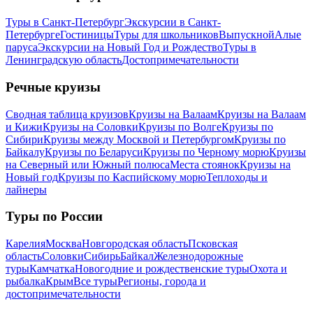
Туры в Санкт-Петербург
Экскурсии в Санкт-
Петербурге
Гостиницы
Туры для школьников
Выпускной
Алые
паруса
Экскурсии на Новый Год и Рождество
Туры в
Ленинградскую область
Достопримечательности
Речные круизы
Сводная таблица круизов
Круизы на Валаам
Круизы на Валаам
и Кижи
Круизы на Соловки
Круизы по Волге
Круизы по
Сибири
Круизы между Москвой и Петербургом
Круизы по
Байкалу
Круизы по Беларуси
Круизы по Черному морю
Круизы
на Северный или Южный полюса
Места стоянок
Круизы на
Новый год
Круизы по Каспийскому морю
Теплоходы и
лайнеры
Туры по России
Карелия
Москва
Новгородская область
Псковская
область
Соловки
Сибирь
Байкал
Железнодорожные
туры
Камчатка
Новогодние и рождественские туры
Охота и
рыбалка
Крым
Все туры
Регионы, города и
достопримечательности