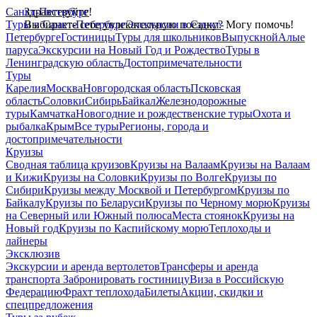
Санкт-Петербург
Здравствуйте!
Туры в Санкт-Петербург
Выбираете себе увлекательную поездку? Могу помочь!
Экскурсии в Санкт-
Петербурге
Гостиницы
Туры для школьников
Выпускной
Алые
паруса
Экскурсии на Новый Год и Рождество
Туры в
Ленинградскую область
Достопримечательности
Туры
Карелия
Москва
Новгородская область
Псковская
область
Соловки
Сибирь
Байкал
Железнодорожные
туры
Камчатка
Новогодние и рождественские туры
Охота и
рыбалка
Крым
Все туры
Регионы, города и
достопримечательности
Круизы
Сводная таблица круизов
Круизы на Валаам
Круизы на Валаам
и Кижи
Круизы на Соловки
Круизы по Волге
Круизы по
Сибири
Круизы между Москвой и Петербургом
Круизы по
Байкалу
Круизы по Беларуси
Круизы по Черному морю
Круизы
на Северный или Южный полюса
Места стоянок
Круизы на
Новый год
Круизы по Каспийскому морю
Теплоходы и
лайнеры
Эксклюзив
Экскурсии и аренда вертолетов
Трансферы и аренда
транспорта
Забронировать гостиницу
Виза в Российскую
Федерацию
Фрахт теплохода
Билеты
Акции, скидки и
спецпредложения