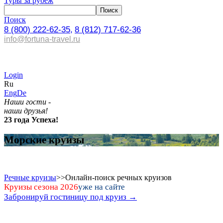
Туры за рубеж
Поиск
8 (800) 222-62-35,
8 (812) 717-62-36
info@fortuna-travel.ru
Login
Ru
Eng
De
Наши гости -
наши друзья!
23 года Успеха!
Морские круизы
Речные круизы
>>
Онлайн-поиск речных круизов
Круизы сезона 2026
уже на сайте
Забронируй гостиницу под круиз →