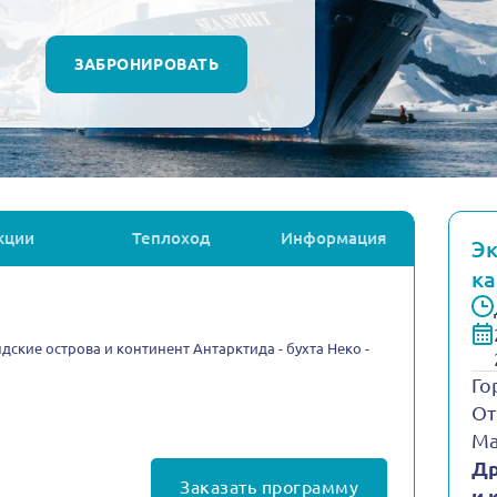
ЗАБРОНИРОВАТЬ
кции
Теплоход
Информация
Эк
ка
ские острова и континент Антарктида - бухта Неко -
Го
От
Ма
Др
Заказать программу
и 