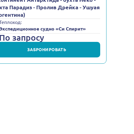
хта Парадиз - Пролив Дрейка - Ушуая
ргентина)
Теплоход:
Экспедиционное судно «Cи Cпирит»
По запросу
ЗАБРОНИРОВАТЬ