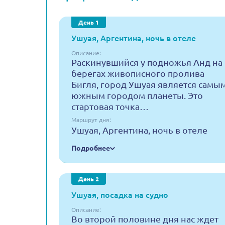
День 1
Ушуая, Аргентина, ночь в отеле
Описание:
Раскинувшийся у подножья Анд на
берегах живописного пролива
Бигля, город Ушуая является самы
южным городом планеты. Это
стартовая точка…
Маршрут дня:
Ушуая, Аргентина, ночь в отеле
Подробнее
День 2
Ушуая, посадка на судно
Описание:
Во второй половине дня нас ждет