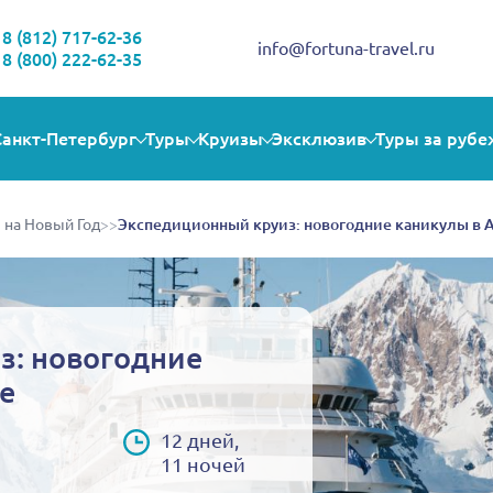
Здравствуйте!
Выбираете себе увлекательную поездку? Могу помочь!
8 (812) 717-62-36
info@fortuna-travel.ru
8 (800) 222-62-35
Санкт-Петербург
Туры
Круизы
Эксклюзив
Туры за рубе
 на Новый Год
>>
Экспедиционный круиз: новогодние каникулы в 
з: новогодние
е
12 дней,
11 ночей