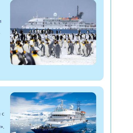
и
у
 с
».