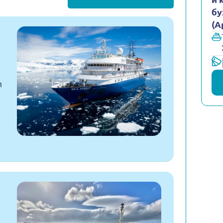
бу
(А
м