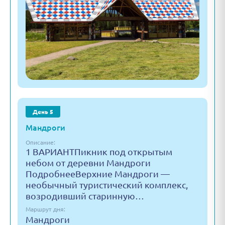
День 5
Мандроги
Описание:
1 ВАРИАНТПикник под открытым
небом от деревни Мандроги
ПодробнееВерхние Мандроги —
необычный туристический комплекс,
возродивший старинную…
Маршрут дня:
Мандроги