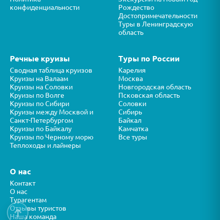
конфиденциальности
Рождество
Достопримечательности
Туры в Ленинградскую
область
Речные круизы
Туры по России
Сводная таблица круизов
Карелия
Круизы на Валаам
Москва
Круизы на Соловки
Новгородская область
Круизы по Волге
Псковская область
Круизы по Сибири
Соловки
Круизы между Москвой и
Сибирь
Санкт-Петербургом
Байкал
Круизы по Байкалу
Камчатка
Круизы по Черному морю
Все туры
Теплоходы и лайнеры
О нас
Контакт
О нас
Турагентам
Отзывы туристов
↑
Наша команда