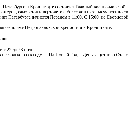
 в Петербурге и Кронштадте состоится Главный военно-морской 
 катеров, самолетов и вертолетов, более четырех тысяч военнос
нкт Петербурге начнется Парадом в 11:00. С 15:00, на Дворцов
льшом пляже Петропавловской крепости и в Кронштадте.
онн
 с 22 до 23 ночи.
есколько раз в году — На Новый Год, в День защитника Отечест