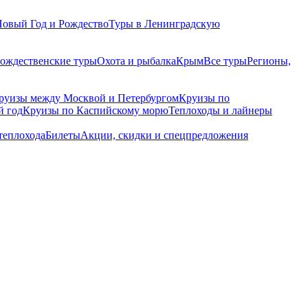
Новый Год и Рождество
Туры в Ленинградскую
рождественские туры
Охота и рыбалка
Крым
Все туры
Регионы,
руизы между Москвой и Петербургом
Круизы по
й год
Круизы по Каспийскому морю
Теплоходы и лайнеры
теплохода
Билеты
Акции, скидки и спецпредложения