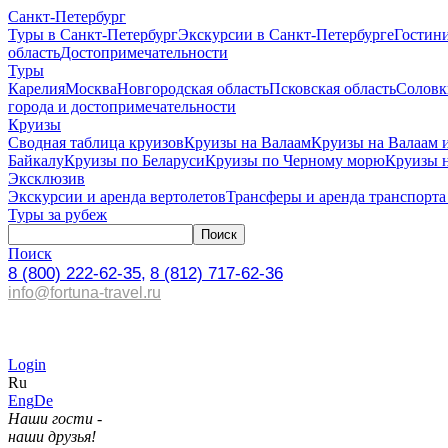
Санкт-Петербург
Туры в Санкт-Петербург
Экскурсии в Санкт-Петербурге
Гостин
область
Достопримечательности
Туры
Карелия
Москва
Новгородская область
Псковская область
Соловк
города и достопримечательности
Круизы
Сводная таблица круизов
Круизы на Валаам
Круизы на Валаам 
Байкалу
Круизы по Беларуси
Круизы по Черному морю
Круизы 
Эксклюзив
Экскурсии и аренда вертолетов
Трансферы и аренда транспорта
Туры за рубеж
Поиск
8 (800) 222-62-35,
8 (812) 717-62-36
info@fortuna-travel.ru
Login
Ru
Eng
De
Наши гости -
наши друзья!