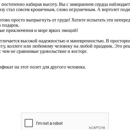
, постепенно набирая высоту. Вы с замиранием сердца наблюдает
низу стал совсем крошечным, слово игрушечным. А вертолет под
готово просто выпрыгнуть от груди! Хотите испытать эти непе
 подарок.
ные приключения и море ярких эмоций!
тличается высокой надежностью и маневренностью. В просторно
гу, коллеге или любимому человеку на любой праздник. Это ре
с чем не сравнимые удовольствие и восторг.
икат на этот полет для другого человека.