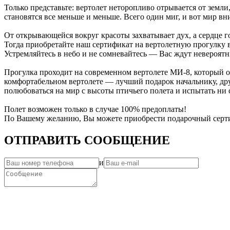
Только представьте: вертолет неторопливо отрывается от земли
становятся все меньше и меньше. Всего один миг, и вот мир в
От открывающейся вокруг красоты захватывает дух, а сердце 
Тогда приобретайте наш сертификат на вертолетную прогулку в
Устремляйтесь в небо и не сомневайтесь — Вас ждут невероят
Прогулка проходит на современном вертолете МИ-8, который о
комфортабельном вертолете — лучший подарок начальнику, дру
полюбоваться на мир с высоты птичьего полета и испытать ни 
Полет возможен только в случае 100% предоплаты!
По Вашему желанию, Вы можете приобрести подарочный сертиф
ОТПРАВИТЬ СООБЩЕНИЕ
и