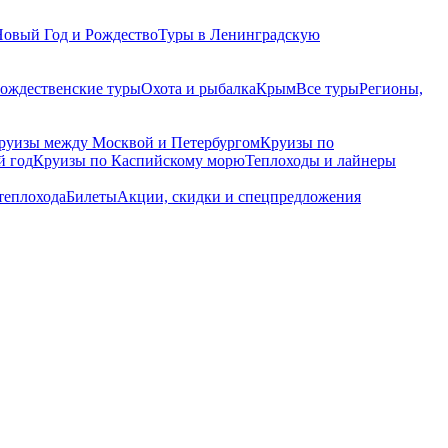
Новый Год и Рождество
Туры в Ленинградскую
рождественские туры
Охота и рыбалка
Крым
Все туры
Регионы,
руизы между Москвой и Петербургом
Круизы по
й год
Круизы по Каспийскому морю
Теплоходы и лайнеры
теплохода
Билеты
Акции, скидки и спецпредложения