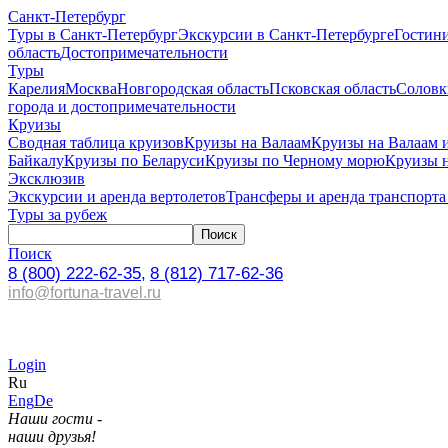
Санкт-Петербург
Туры в Санкт-Петербург
Экскурсии в Санкт-Петербурге
Гостин
область
Достопримечательности
Туры
Карелия
Москва
Новгородская область
Псковская область
Соловк
города и достопримечательности
Круизы
Сводная таблица круизов
Круизы на Валаам
Круизы на Валаам 
Байкалу
Круизы по Беларуси
Круизы по Черному морю
Круизы 
Эксклюзив
Экскурсии и аренда вертолетов
Трансферы и аренда транспорта
Туры за рубеж
Поиск
8 (800) 222-62-35,
8 (812) 717-62-36
info@fortuna-travel.ru
Login
Ru
Eng
De
Наши гости -
наши друзья!