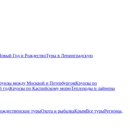
Новый Год и Рождество
Туры в Ленинградскую
руизы между Москвой и Петербургом
Круизы по
й год
Круизы по Каспийскому морю
Теплоходы и лайнеры
рождественские туры
Охота и рыбалка
Крым
Все туры
Регионы,