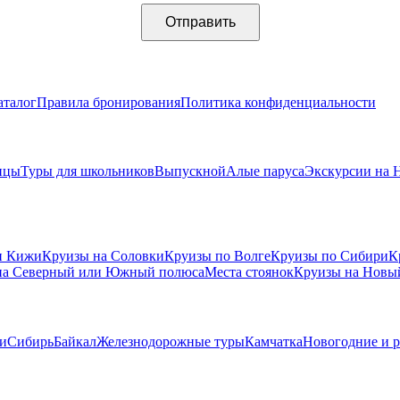
аталог
Правила бронирования
Политика конфиденциальности
ицы
Туры для школьников
Выпускной
Алые паруса
Экскурсии на 
и Кижи
Круизы на Соловки
Круизы по Волге
Круизы по Сибири
К
на Северный или Южный полюса
Места стоянок
Круизы на Новы
и
Сибирь
Байкал
Железнодорожные туры
Камчатка
Новогодние и 