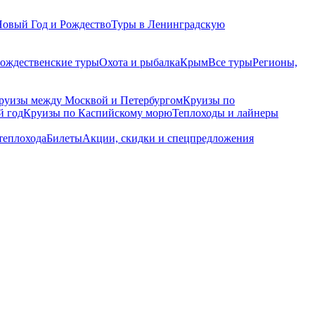
Новый Год и Рождество
Туры в Ленинградскую
рождественские туры
Охота и рыбалка
Крым
Все туры
Регионы,
руизы между Москвой и Петербургом
Круизы по
й год
Круизы по Каспийскому морю
Теплоходы и лайнеры
теплохода
Билеты
Акции, скидки и спецпредложения