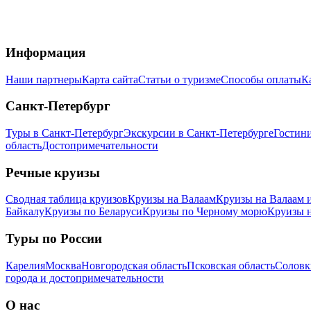
Информация
Наши партнеры
Карта сайта
Статьи о туризме
Способы оплаты
К
Санкт-Петербург
Туры в Санкт-Петербург
Экскурсии в Санкт-Петербурге
Гостин
область
Достопримечательности
Речные круизы
Сводная таблица круизов
Круизы на Валаам
Круизы на Валаам 
Байкалу
Круизы по Беларуси
Круизы по Черному морю
Круизы 
Туры по России
Карелия
Москва
Новгородская область
Псковская область
Соловк
города и достопримечательности
О нас