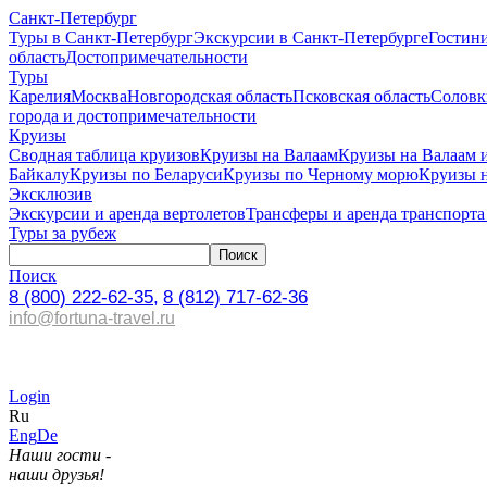
Санкт-Петербург
Туры в Санкт-Петербург
Экскурсии в Санкт-Петербурге
Гостин
область
Достопримечательности
Туры
Карелия
Москва
Новгородская область
Псковская область
Соловк
города и достопримечательности
Круизы
Сводная таблица круизов
Круизы на Валаам
Круизы на Валаам 
Байкалу
Круизы по Беларуси
Круизы по Черному морю
Круизы 
Эксклюзив
Экскурсии и аренда вертолетов
Трансферы и аренда транспорта
Туры за рубеж
Поиск
8 (800) 222-62-35,
8 (812) 717-62-36
info@fortuna-travel.ru
Login
Ru
Eng
De
Наши гости -
наши друзья!