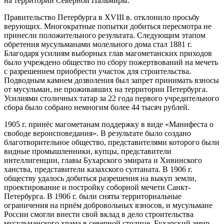
на территории Северной Пальмиры.
Правительство Петербурга в XVIII в. отклонило просьбу
верующих. Многократные попытки добиться пересмотра не
принесли положительного результата. Следующим этапом
обретения мусульманами молельного дома стал 1881 г.
Благодаря усилиям выборных глав магометанских приходов
было учреждено общество по сбору пожертвований на мечеть
с разрешением приобрести участок для строительства.
Подводным камнем дозволения был запрет принимать взносы
от мусульман, не проживавших на территории Петербурга.
Усилиями столичных татар за 22 года первого учредительного
сбора было собрано немногим более 44 тысяч рублей.
1905 г. принёс магометанам поддержку в виде «Манифеста о
свободе вероисповедания». В результате было создано
благотворительное общество, представителями которого были
видные промышленники, купцы, представители
интеллигенции, главы Бухарского эмирата и Хивинского
ханства, представители казахского султаната. В 1906 г.
обществу удалось добиться разрешения на выкуп земли,
проектирование и постройку соборной мечети Санкт-
Петербурга. В 1906 г. были сняты территориальные
ограничения на приём добровольных взносов, и мусульмане
России смогли внести свой вклад в дело строительства
мусульманского храма в северной столице. Бухарский эмир