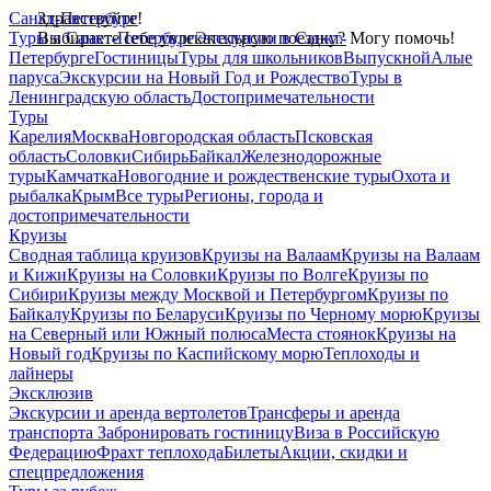
Санкт-Петербург
Здравствуйте!
Туры в Санкт-Петербург
Выбираете себе увлекательную поездку? Могу помочь!
Экскурсии в Санкт-
Петербурге
Гостиницы
Туры для школьников
Выпускной
Алые
паруса
Экскурсии на Новый Год и Рождество
Туры в
Ленинградскую область
Достопримечательности
Туры
Карелия
Москва
Новгородская область
Псковская
область
Соловки
Сибирь
Байкал
Железнодорожные
туры
Камчатка
Новогодние и рождественские туры
Охота и
рыбалка
Крым
Все туры
Регионы, города и
достопримечательности
Круизы
Сводная таблица круизов
Круизы на Валаам
Круизы на Валаам
и Кижи
Круизы на Соловки
Круизы по Волге
Круизы по
Сибири
Круизы между Москвой и Петербургом
Круизы по
Байкалу
Круизы по Беларуси
Круизы по Черному морю
Круизы
на Северный или Южный полюса
Места стоянок
Круизы на
Новый год
Круизы по Каспийскому морю
Теплоходы и
лайнеры
Эксклюзив
Экскурсии и аренда вертолетов
Трансферы и аренда
транспорта
Забронировать гостиницу
Виза в Российскую
Федерацию
Фрахт теплохода
Билеты
Акции, скидки и
спецпредложения