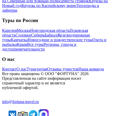
на Северный или Южный полюса
Места стоянок
Круизы на
Новый год
Круизы по Каспийскому морю
Теплоходы и
лайнеры
Туры по России
Карелия
Москва
Новгородская область
Псковская
область
Соловки
Сибирь
Байкал
Железнодорожные
туры
Камчатка
Новогодние и рождественские туры
Охота и
рыбалка
Крым
Все туры
Регионы, города и
достопримечательности
О нас
Контакт
О нас
Турагентам
Отзывы туристов
Наша команда
Все права защищены © ООО "ФОРТУНА" 2026
Представленная на сайте информация носит
справочный характер и не является
публичной офертой.
info@fortuna-travel.ru