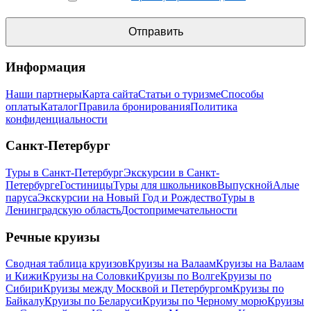
Информация
Наши партнеры
Карта сайта
Статьи о туризме
Способы
оплаты
Каталог
Правила бронирования
Политика
конфиденциальности
Санкт-Петербург
Туры в Санкт-Петербург
Экскурсии в Санкт-
Петербурге
Гостиницы
Туры для школьников
Выпускной
Алые
паруса
Экскурсии на Новый Год и Рождество
Туры в
Ленинградскую область
Достопримечательности
Речные круизы
Сводная таблица круизов
Круизы на Валаам
Круизы на Валаам
и Кижи
Круизы на Соловки
Круизы по Волге
Круизы по
Сибири
Круизы между Москвой и Петербургом
Круизы по
Байкалу
Круизы по Беларуси
Круизы по Черному морю
Круизы