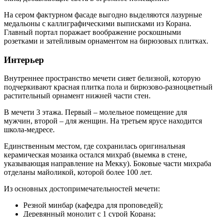
На сером фактурном фасаде выгодно выделяются лазурные
медальоны с каллиграфическими выписками из Корана.
Главный портал поражает воображение роскошными
розетками и затейливым орнаментом на бирюзовых плитках.
Интерьер
Внутреннее пространство мечети сияет белизной, которую
подчеркивают красная плитка пола и бирюзово-разноцветный
растительный орнамент нижней части стен.
В мечети 3 этажа. Первый – молельное помещение для
мужчин, второй – для женщин. На третьем ярусе находится
школа-медресе.
Единственным местом, где сохранилась оригинальная
керамическая мозаика остался михраб (выемка в стене,
указывающая направление на Мекку). Боковые части михраба
отделаны майоликой, которой более 100 лет.
Из основных достопримечательностей мечети:
Резной минбар (кафедра для проповедей);
Деревянный монолит с 1 сурой Корана;