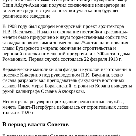
Сеид Абдул-Ахад хан получил соизволение императора на
внесение средств с целью покупки участка под будущее
религиозное заведение.
В 1908 году был одобрен конкурсный проект архитектора
Н.В. Васильева. Начало и окончание постройки красавицы-
мечети было приурочено к двум торжественным событиям:
закладка первого камня знаменовала 25-летие царствования
главы Бухарского эмирата; окончание строительства и
черновой отделки помещений приурочили к 300-летию дома
Романовых. Первая служба состоялась 22 февраля 1913 г.
Керамические майолики для фасада и куполов изготовлены в
поселке Кикерино под руководством П.К. Ваулина, эскиз
фасада разрабатывал преподаватель факультета восточных
языков Ильяс мурза Бораганский, строки из Корана выведены
рукой каллиграфа Османа Акчокраклы.
Несмотря на регулярно проходящие религиозные службы,
мечеть Санкт-Петербурга избавилась от строительных лесов
только к 1920 г.
В период власти Советов