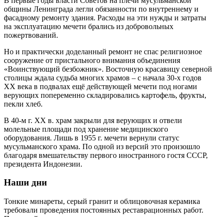
В первые годы власти Советов на плечи мусульманской
общины Ленинграда легли обязанности по внутреннему и
фасадному ремонту здания. Расходы на эти нужды и затраты
на эксплуатацию мечети брались из добровольных
пожертвований.
Но и практически доделанный ремонт не спас религиозное
сооружение от пристального внимания объединения
«Воинствующий безбожник». Восточную красавицу северной
столицы ждала судьба многих храмов – с начала 30-х годов
XX века в подвалах ещё действующей мечети под ногами
верующих попеременно складировались картофель, фрукты,
пекли хлеб.
В 40-м г. XX в. храм закрыли для верующих и отвели
молельные площади под хранение медицинского
оборудования. Лишь в 1955 г. мечети вернули статус
мусульманского храма. По одной из версий это произошло
благодаря вмешательству первого иностранного гостя СССР,
президента Индонезии.
Наши дни
Тонкие минареты, серый гранит и облицовочная керамика
требовали проведения постоянных реставрационных работ.