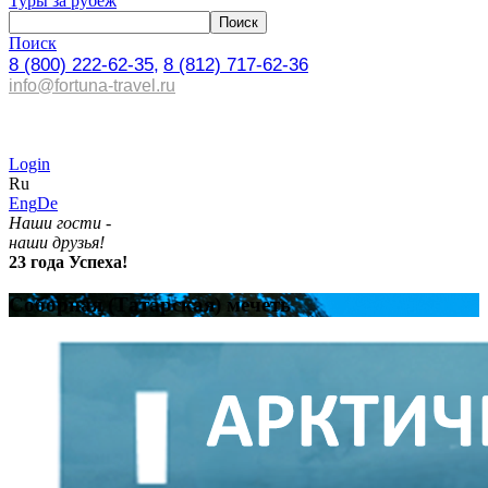
Туры за рубеж
Поиск
8 (800) 222-62-35,
8 (812) 717-62-36
info@fortuna-travel.ru
Login
Ru
Eng
De
Наши гости -
наши друзья!
23 года Успеха!
Соборная (Татарская) мечеть