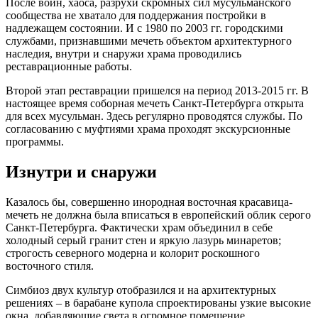
После войн, хаоса, разрухи скромных сил мусульманского
сообщества не хватало для поддержания постройки в
надлежащем состоянии. И с 1980 по 2003 гг. городскими
службами, признавшими мечеть объектом архитектурного
наследия, внутри и снаружи храма проводились
реставрационные работы.
Второй этап реставрации пришелся на период 2013-2015 гг. В
настоящее время соборная мечеть Санкт-Петербурга открыта
для всех мусульман. Здесь регулярно проводятся службы. По
согласованию с муфтиями храма проходят экскурсионные
программы.
Изнутри и снаружи
Казалось бы, совершенно инородная восточная красавица-
мечеть не должна была вписаться в европейский облик серого
Санкт-Петербурга. Фактически храм объединил в себе
холодный серый гранит стен и яркую лазурь минаретов;
строгость северного модерна и колорит роскошного
восточного стиля.
Симбиоз двух культур отобразился и на архитектурных
решениях – в барабане купола спроектированы узкие высокие
окна, добавляющие света в огромное помещение.