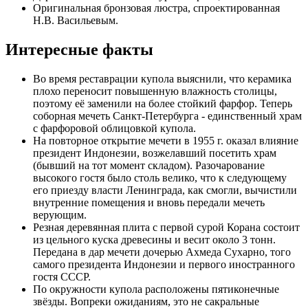
Оригинальная бронзовая люстра, спроектированная
Н.В. Васильевым.
Интересные факты
Во время реставрации купола выяснили, что керамика
плохо переносит повышенную влажность столицы,
поэтому её заменили на более стойкий фарфор. Теперь
соборная мечеть Санкт-Петербурга - единственный храм
с фарфоровой облицовкой купола.
На повторное открытие мечети в 1955 г. оказал влияние
президент Индонезии, возжелавший посетить храм
(бывший на тот момент складом). Разочарование
высокого гостя было столь велико, что к следующему
его приезду власти Ленинграда, как смогли, вычистили
внутренние помещения и вновь передали мечеть
верующим.
Резная деревянная плита с первой сурой Корана состоит
из цельного куска древесины и весит около 3 тонн.
Передана в дар мечети дочерью Ахмеда Сухарно, того
самого президента Индонезии и первого иностранного
гостя СССР.
По окружности купола расположены пятиконечные
звёзды. Вопреки ожиданиям, это не сакральные