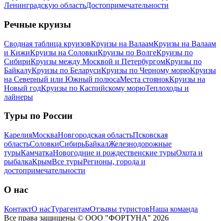
Ленинградскую область
Достопримечательности
Речные круизы
Сводная таблица круизов
Круизы на Валаам
Круизы на Валаам
и Кижи
Круизы на Соловки
Круизы по Волге
Круизы по
Сибири
Круизы между Москвой и Петербургом
Круизы по
Байкалу
Круизы по Беларуси
Круизы по Черному морю
Круизы
на Северный или Южный полюса
Места стоянок
Круизы на
Новый год
Круизы по Каспийскому морю
Теплоходы и
лайнеры
Туры по России
Карелия
Москва
Новгородская область
Псковская
область
Соловки
Сибирь
Байкал
Железнодорожные
туры
Камчатка
Новогодние и рождественские туры
Охота и
рыбалка
Крым
Все туры
Регионы, города и
достопримечательности
О нас
Контакт
О нас
Турагентам
Отзывы туристов
Наша команда
Все права защищены © ООО "ФОРТУНА" 2026