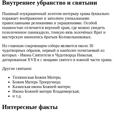
Внутреннее убранство и святыни
Пышный изукрашенный золотом интерьер храма буквально
поражает воображение и заполнен уникальными
православными реликвиями и украшениями. Особой
пышностью отличается верхний храм, где можно увидеть
позолоченное паникадило, тонкую вязь золочёных Врат и
мастерскую иконопись братьев Колокольниковых.
Но главным сокровищем собора являются около 30
чудотворных образов, первый и наиболее почитаемый из
которых - Икона Святителя и Чудотворца Николая,
датированная XVII в с мощами святого в южной части храма.
Другие святыни:
Тихвинская Божия Матерь;
Божия Матерь Троеручица;
Казанская икона Божией матери;
Икона Божией матери Владимирская;
и т.д.
Интересные факты