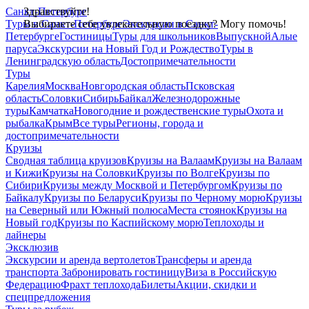
Санкт-Петербург
Здравствуйте!
Туры в Санкт-Петербург
Выбираете себе увлекательную поездку? Могу помочь!
Экскурсии в Санкт-
Петербурге
Гостиницы
Туры для школьников
Выпускной
Алые
паруса
Экскурсии на Новый Год и Рождество
Туры в
Ленинградскую область
Достопримечательности
Туры
Карелия
Москва
Новгородская область
Псковская
область
Соловки
Сибирь
Байкал
Железнодорожные
туры
Камчатка
Новогодние и рождественские туры
Охота и
рыбалка
Крым
Все туры
Регионы, города и
достопримечательности
Круизы
Сводная таблица круизов
Круизы на Валаам
Круизы на Валаам
и Кижи
Круизы на Соловки
Круизы по Волге
Круизы по
Сибири
Круизы между Москвой и Петербургом
Круизы по
Байкалу
Круизы по Беларуси
Круизы по Черному морю
Круизы
на Северный или Южный полюса
Места стоянок
Круизы на
Новый год
Круизы по Каспийскому морю
Теплоходы и
лайнеры
Эксклюзив
Экскурсии и аренда вертолетов
Трансферы и аренда
транспорта
Забронировать гостиницу
Виза в Российскую
Федерацию
Фрахт теплохода
Билеты
Акции, скидки и
спецпредложения