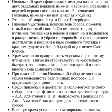
Никольский храм официально имеет два названия из-за
двух отдельных церквей: нижней и верхней. Освящение
верхней церкви состоялось во имя Богоявления
Господня, нижняя – во имя Николая Угодника.
Это первый морской храм Санкт-Петербурга.
Николай Чудотворец, покровитель собора, пожалуй,
самый известный святой. Он не только защищает
путников, томящихся в неволе и сирот, но и появляется
в рождественском убранстве европейцев (а в последнее
десятилетие и россиян) в виде смешного толстяка в
красном тулупе и с белой бородой под именем Санта-
Клауса.
Храм можно по праву считать морским ещё и потому,
что деньги, взятые на строительство из «мостовых»
быстро закончились и второй «спонсорский взнос»
внесла казна адмиралтейства.
При власти Советов Никольский собор не постигла
судьба большинства религиозных построек. Он
продолжал функционировать.
Среди прихожан и дарителей Николо-Богоявленского
собора оказались фамилии известных деятелей культуры
– А.А. Ахматовой и П. И. Чайковского. Панихида по
Анне Ахматовой так же проходила в стенах этого
собора.
В сквере храма установлены мемориалы экипажам