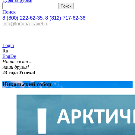
Туры за рубеж
Поиск
8 (800) 222-62-35,
8 (812) 717-62-36
info@fortuna-travel.ru
Login
Ru
Eng
De
Наши гости -
наши друзья!
23 года Успеха!
Никольский собор