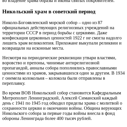
во владение храма образы и иконы святых покровителей.
Никольский храм в советский период
Николо-Богоявленский морской собор – одно из 87
официальных действующих религиозных учреждений на
территории СССР в период борьбы с церквями. Даже
конфискация церковных ценностей 1922 г не смогла надолго
лишить храм великолепия. Прихожане выкупали реликвии и
возвращали на исконные места.
Несмотря на периодические реквизиции утвари властями,
воровство и препоны, чинимые антирелигиозной
пропагандой, анналы собора пополнялись православными
ценностями из храмов, закрывавшихся один за другим. В 1934
г онемела колокольня – колокола были отправлены в
переплавку.
Во время ВОВ Никольский собор становится Кафедральным
Митрополит Ленинградский, Алексей Симанский каждый
день с 1941 по 1945 год обходил приделы храма с молитвой о
сохранности церкви и окончании войны. Община верующих
Никольского собора за первые годы войны внесла в фонд
обороны Ленинграда более 400 тысяч рублей.