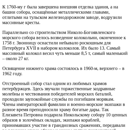
К 1760-му г была завершена внешняя отделка здания, а на
башни собора, оснащённые металлическими главами,
отлитыми на тульском железнодорожном заводе, водрузили
массивные кресты.
Параллельно со строительством Николо-Богоявленского
морского собора велось возведение колокольни, оконченное к
1758 г. Звонницу оснастили небывало роскошным для
Петербурга XVII в набором колоколов. Их было 13. Самый
массивный колокол весил чуть меньше 8,5 т, самый маленький
– около 27 кг.
Освящение нижнего храма состоялось в 1960-м, верхнего – в
1962 году.
Отстроенный собор стал одним из любимых храмов
петербуржцев. Здесь звучали торжественные заздравные
молебны и чествования победителей морских баталий,
проходили заупокойные службы по погибшим морякам.
Члены императорской фамилии и военно-морские экипажи в
разное время преподносили храму богатые дары. Так
Елизавета Петровна подарила Никольскому собору 10 ценных
образов в золочёных окладах, экипажи кораблей,
принимавших участие в грандиозных сражениях, передавали