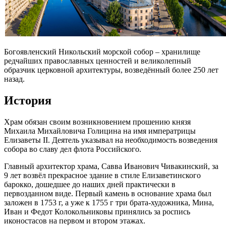
Богоявленский Никольский морской собор – хранилище
редчайших православных ценностей и великолепный
образчик церковной архитектуры, возведённый более 250 лет
назад.
История
Храм обязан своим возникновением прошению князя
Михаила Михайловича Голицина на имя императрицы
Елизаветы II. Деятель указывал на необходимость возведения
собора во славу дел флота Российского.
Главный архитектор храма, Савва Иванович Чивакинский, за
9 лет возвёл прекрасное здание в стиле Елизаветинского
барокко, дошедшее до наших дней практически в
первозданном виде. Первый камень в основание храма был
заложен в 1753 г, а уже к 1755 г три брата-художника, Мина,
Иван и Федот Колокольниковы принялись за роспись
иконостасов на первом и втором этажах.