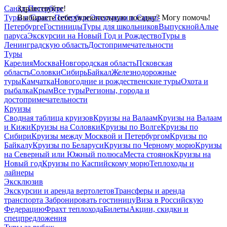
Санкт-Петербург
Здравствуйте!
Туры в Санкт-Петербург
Выбираете себе увлекательную поездку? Могу помочь!
Экскурсии в Санкт-
Петербурге
Гостиницы
Туры для школьников
Выпускной
Алые
паруса
Экскурсии на Новый Год и Рождество
Туры в
Ленинградскую область
Достопримечательности
Туры
Карелия
Москва
Новгородская область
Псковская
область
Соловки
Сибирь
Байкал
Железнодорожные
туры
Камчатка
Новогодние и рождественские туры
Охота и
рыбалка
Крым
Все туры
Регионы, города и
достопримечательности
Круизы
Сводная таблица круизов
Круизы на Валаам
Круизы на Валаам
и Кижи
Круизы на Соловки
Круизы по Волге
Круизы по
Сибири
Круизы между Москвой и Петербургом
Круизы по
Байкалу
Круизы по Беларуси
Круизы по Черному морю
Круизы
на Северный или Южный полюса
Места стоянок
Круизы на
Новый год
Круизы по Каспийскому морю
Теплоходы и
лайнеры
Эксклюзив
Экскурсии и аренда вертолетов
Трансферы и аренда
транспорта
Забронировать гостиницу
Виза в Российскую
Федерацию
Фрахт теплохода
Билеты
Акции, скидки и
спецпредложения