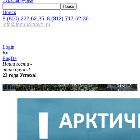
Туры за рубеж
Поиск
8 (800) 222-62-35,
8 (812) 717-62-36
info@fortuna-travel.ru
Login
Ru
Eng
De
Наши гости -
наши друзья!
23 года Успеха!
Фонтаны Нижнего парка