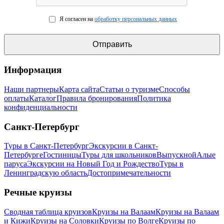
Я согласен на
обработку персональных данных
Информация
Наши партнеры
Карта сайта
Статьи о туризме
Способы
оплаты
Каталог
Правила бронирования
Политика
конфиденциальности
Санкт-Петербург
Туры в Санкт-Петербург
Экскурсии в Санкт-
Петербурге
Гостиницы
Туры для школьников
Выпускной
Алые
паруса
Экскурсии на Новый Год и Рождество
Туры в
Ленинградскую область
Достопримечательности
Речные круизы
Сводная таблица круизов
Круизы на Валаам
Круизы на Валаам
и Кижи
Круизы на Соловки
Круизы по Волге
Круизы по