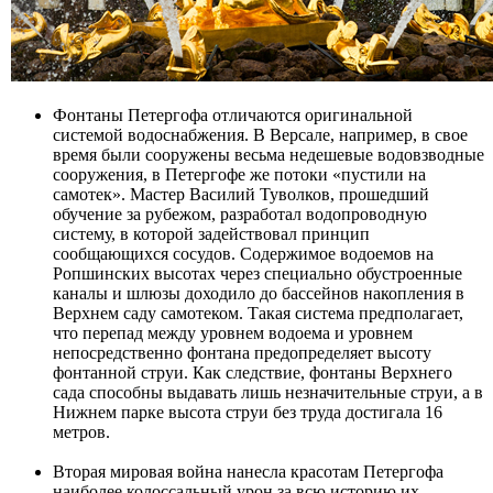
Фонтаны Петергофа отличаются оригинальной
системой водоснабжения. В Версале, например, в свое
время были сооружены весьма недешевые водовзводные
сооружения, в Петергофе же потоки «пустили на
самотек». Мастер Василий Туволков, прошедший
обучение за рубежом, разработал водопроводную
систему, в которой задействовал принцип
сообщающихся сосудов. Содержимое водоемов на
Ропшинских высотах через специально обустроенные
каналы и шлюзы доходило до бассейнов накопления в
Верхнем саду самотеком. Такая система предполагает,
что перепад между уровнем водоема и уровнем
непосредственно фонтана предопределяет высоту
фонтанной струи. Как следствие, фонтаны Верхнего
сада способны выдавать лишь незначительные струи, а в
Нижнем парке высота струи без труда достигала 16
метров.
Вторая мировая война нанесла красотам Петергофа
наиболее колоссальный урон за всю историю их