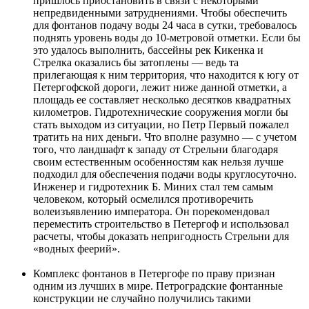
пришлось приостановить в связи с некоторыми
непредвиденными затруднениями. Чтобы обеспечить
для фонтанов подачу воды 24 часа в сутки, требовалось
поднять уровень воды до 10-метровой отметки. Если бы
это удалось выполнить, бассейны рек Кикенка и
Стрелка оказались бы затоплены — ведь та
прилегающая к ним территория, что находится к югу от
Петергофской дороги, лежит ниже данной отметки, а
площадь ее составляет несколько десятков квадратных
километров. Гидротехнические сооружения могли бы
стать выходом из ситуации, но Петр Первый пожалел
тратить на них деньги. Что вполне разумно — с учетом
того, что ландшафт к западу от Стрельни благодаря
своим естественным особенностям как нельзя лучше
подходил для обеспечения подачи воды круглосуточно.
Инженер и гидротехник Б. Миних стал тем самым
человеком, который осмелился противоречить
волеизъявлению императора. Он порекомендовал
переместить строительство в Петергоф и использовал
расчеты, чтобы доказать непригодность Стрельни для
«водных феерий».
Комплекс фонтанов в Петергофе по праву признан
одним из лучших в мире. Петроградские фонтанные
конструкции не случайно получились такими