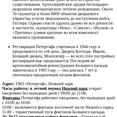
существования. Артиллерийские орудия беспощадно
разрушили императорскую летнюю резиденцию. Около
50 скульптур и более 8000 объектов дворцового
убранства успели эвакуировать до наступления войск
Гитлера. Однако спасти удалось далеко не все ценности:
в частности, скульптуры «Нева», «Самсон», «Волхов» и
«Тритоны» (самые крупные во всем комплексе)
оказались пропавшими.
Реставрация Петергофа стартовала в 1944 году и
продолжается по сей день. Дворец Коттедж, Марли,
Большой дворец, Монплезир — во всех этих постройках
реставрация еще продолжается. Последняя же
крупномасштабная реконструкция Большого каскада
закончилась в 1995 году — она длилась 7 лет и
увенчалась праздничным пуском фонтанов.
Адрес:
ГМЗ «Петергоф», Нижний парк
Часы работы: в летний период
Нижний парк
открыт
ежедневно без выходных дней с 09:00 до 21:00.
Фонтаны
Петергофа работают ежедневно, без выходных дней
с 10:00 до 18:00.
10:00 - включаются фонтаны восточной части Нижнего парка,
11.00 – торжественный пуск фонтанов Большого каскада.
До 20:15 продлевается работа фонтанов
: «Центральной