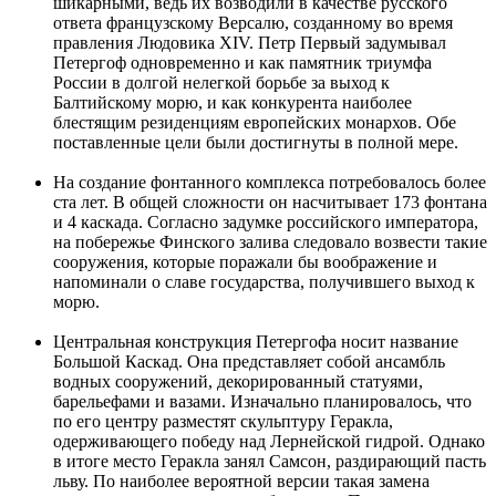
шикарными, ведь их возводили в качестве русского
ответа французскому Версалю, созданному во время
правления Людовика XIV. Петр Первый задумывал
Петергоф одновременно и как памятник триумфа
России в долгой нелегкой борьбе за выход к
Балтийскому морю, и как конкурента наиболее
блестящим резиденциям европейских монархов. Обе
поставленные цели были достигнуты в полной мере.
На создание фонтанного комплекса потребовалось более
ста лет. В общей сложности он насчитывает 173 фонтана
и 4 каскада. Согласно задумке российского императора,
на побережье Финского залива следовало возвести такие
сооружения, которые поражали бы воображение и
напоминали о славе государства, получившего выход к
морю.
Центральная конструкция Петергофа носит название
Большой Каскад. Она представляет собой ансамбль
водных сооружений, декорированный статуями,
барельефами и вазами. Изначально планировалось, что
по его центру разместят скульптуру Геракла,
одерживающего победу над Лернейской гидрой. Однако
в итоге место Геракла занял Самсон, раздирающий пасть
льву. По наиболее вероятной версии такая замена