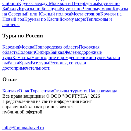
Сибири
Круизы между Москвой и Петербургом
Круизы по
Байкалу
Круизы по Беларуси
Круизы по Черному морю
Круизы
на Северный или Южный полюса
Места стоянок
Круизы на
Новый год
Круизы по Каспийскому морю
Теплоходы и
лайнеры
Туры по России
Карелия
Москва
Новгородская область
Псковская
область
Соловки
Сибирь
Байкал
Железнодорожные
туры
Камчатка
Новогодние и рождественские туры
Охота и
рыбалка
Крым
Все туры
Регионы, города и
достопримечательности
О нас
Контакт
О нас
Турагентам
Отзывы туристов
Наша команда
Все права защищены © ООО "ФОРТУНА" 2026
Представленная на сайте информация носит
справочный характер и не является
публичной офертой.
info@fortuna-travel.ru