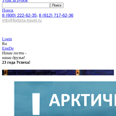
Туры за рубеж
Поиск
8 (800) 222-62-35,
8 (812) 717-62-36
info@fortuna-travel.ru
Login
Ru
Eng
De
Наши гости -
наши друзья!
23 года Успеха!
Музей истории религии