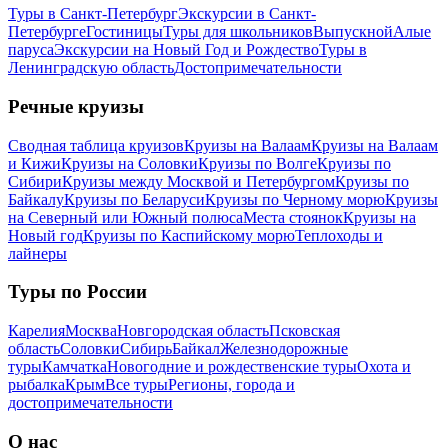
Туры в Санкт-Петербург
Экскурсии в Санкт-
Петербурге
Гостиницы
Туры для школьников
Выпускной
Алые
паруса
Экскурсии на Новый Год и Рождество
Туры в
Ленинградскую область
Достопримечательности
Речные круизы
Сводная таблица круизов
Круизы на Валаам
Круизы на Валаам
и Кижи
Круизы на Соловки
Круизы по Волге
Круизы по
Сибири
Круизы между Москвой и Петербургом
Круизы по
Байкалу
Круизы по Беларуси
Круизы по Черному морю
Круизы
на Северный или Южный полюса
Места стоянок
Круизы на
Новый год
Круизы по Каспийскому морю
Теплоходы и
лайнеры
Туры по России
Карелия
Москва
Новгородская область
Псковская
область
Соловки
Сибирь
Байкал
Железнодорожные
туры
Камчатка
Новогодние и рождественские туры
Охота и
рыбалка
Крым
Все туры
Регионы, города и
достопримечательности
О нас