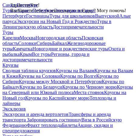
Санкт-Петербург
Здравствуйте!
Туры в Санкт-Петербург
Выбираете себе увлекательную поездку? Могу помочь!
Экскурсии в Санкт-
Петербурге
Гостиницы
Туры для школьников
Выпускной
Алые
паруса
Экскурсии на Новый Год и Рождество
Туры в
Ленинградскую область
Достопримечательности
Туры
Карелия
Москва
Новгородская область
Псковская
область
Соловки
Сибирь
Байкал
Железнодорожные
туры
Камчатка
Новогодние и рождественские туры
Охота и
рыбалка
Крым
Все туры
Регионы, города и
достопримечательности
Круизы
Сводная таблица круизов
Круизы на Валаам
Круизы на Валаам
и Кижи
Круизы на Соловки
Круизы по Волге
Круизы по
Сибири
Круизы между Москвой и Петербургом
Круизы по
Байкалу
Круизы по Беларуси
Круизы по Черному морю
Круизы
на Северный или Южный полюса
Места стоянок
Круизы на
Новый год
Круизы по Каспийскому морю
Теплоходы и
лайнеры
Эксклюзив
Экскурсии и аренда вертолетов
Трансферы и аренда
транспорта
Забронировать гостиницу
Виза в Российскую
Федерацию
Фрахт теплохода
Билеты
Акции, скидки и
спецпредложения