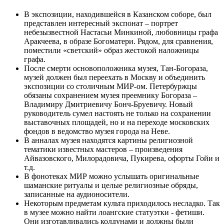
В экспозиции, находившейся в Казанском соборе, был
представлен интересный экспонат – портрет
небезызвестной Настасьи Минкиной, любовницы графа
Аракчеева, в образе Богоматери. Рядом, для сравнения,
поместили «светский» образ жестокой наложницы
графа.
После смерти основоположника музея, Тан-Богораза,
музей должен был переехать в Москву и объединить
экспозиции со столичным МИР-ом. Петербуржцы
обязаны сохранением музея преемнику Богораза –
Владимиру Дмитриевичу Бонч-Бруевичу. Новый
руководитель сумел настоять не только на сохранении
выставочных площадей, но и на переходе московских
фондов в ведомство музея города на Неве.
В анналах музея находятся картины религиозной
тематики известных мастеров – произведения
Айвазовского, Милорадовича, Пукирева, офорты Гойи и
т.д.
В фонотеках МИР можно услышать оригинальные
шаманские ритуалы и целые религиозные обряды,
записанные на аудионосители.
Некоторым предметам культа приходилось несладко. Так
в музее можно найти лоангские статуэтки - фетиши.
Они изготавливались колдунами и должны были