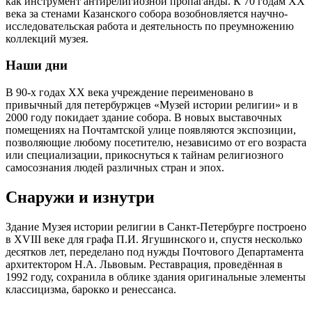
как инструмент антирелигиозной пропаганды. К 70 годам XX
века за стенами Казанского собора возобновляется научно-
исследовательская работа и деятельность по преумножению
коллекций музея.
Наши дни
В 90-х годах XX века учреждение переименовано в
привычный для петербуржцев «Музей истории религии» и в
2000 году покидает здание собора. В новых выставочных
помещениях на Почтамтской улице появляются экспозиции,
позволяющие любому посетителю, независимо от его возраста
или специализации, прикоснуться к тайнам религиозного
самосознания людей различных стран и эпох.
Снаружи и изнутри
Здание Музея истории религии в Санкт-Петербурге построено
в XVIII веке для графа П.И. Ягушинского и, спустя несколько
десятков лет, переделано под нужды Почтового Департамента
архитектором Н.А. Львовым. Реставрация, проведённая в
1992 году, сохранила в облике здания оригинальные элементы
классицизма, барокко и ренессанса.