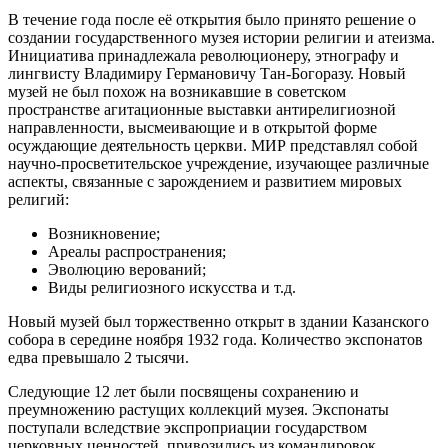
В течение года после её открытия было принято решение о
создании государственного музея истории религии и атеизма.
Инициатива принадлежала революционеру, этнографу и
лингвисту Владимиру Германовичу Тан-Богоразу. Новый
музей не был похож на возникавшие в советском
пространстве агитационные выставки антирелигиозной
направленности, высмеивающие и в открытой форме
осуждающие деятельность церкви. МИР представлял собой
научно-просветительское учреждение, изучающее различные
аспекты, связанные с зарождением и развитием мировых
религий:
Возникновение;
Ареалы распространения;
Эволюцию верований;
Виды религиозного искусства и т.д.
Новый музей был торжественно открыт в здании Казанского
собора в середине ноября 1932 года. Количество экспонатов
едва превышало 2 тысячи.
Следующие 12 лет были посвящены сохранению и
преумножению растущих коллекций музея. Экспонаты
поступали вследствие экспроприации государством
церковных ценностей, привозились из командировок