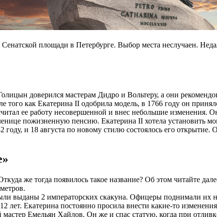
Сенатской площади в Петербурге. Выбор места неслучаен. Недал
Голицын доверился мастерам Дидро и Вольтеру, а они рекомендо
ле того как Екатерина II одобрила модель, в 1766 году он прин
читал ее работу несовершенной и внес небольшие изменения. О
 ученице пожизненную пенсию. Екатерина II хотела установить 
2 году, и 18 августа по новому стилю состоялось его открытие.
е»
Откуда же тогда появилось такое название? Об этом читайте дале
 метров.
 были выданы 2 императорских скакуна. Офицеры поднимали их 
12 лет. Екатерина постоянно просила внести какие-то изменения
мастер Емельян Хайлов. Он же и спас статую, когда при отлив