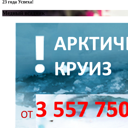
23 года Успеха!
Медный всадник