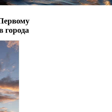
 Первому
в города