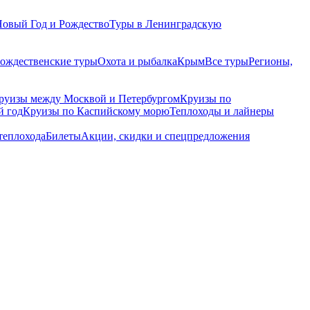
Новый Год и Рождество
Туры в Ленинградскую
рождественские туры
Охота и рыбалка
Крым
Все туры
Регионы,
руизы между Москвой и Петербургом
Круизы по
й год
Круизы по Каспийскому морю
Теплоходы и лайнеры
теплохода
Билеты
Акции, скидки и спецпредложения