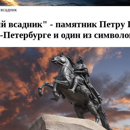
всадник
 всадник" - памятник Петру
-Петербурге и один из символо