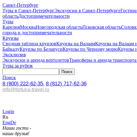
Санкт-Петербург
Туры в Санкт-Петербург
Экскурсии в Санкт-Петербурге
Гостин
область
Достопримечательности
Туры
Карелия
Москва
Новгородская область
Псковская область
Соловк
города и достопримечательности
Круизы
Сводная таблица круизов
Круизы на Валаам
Круизы на Валаам 
Байкалу
Круизы по Беларуси
Круизы по Черному морю
Круизы 
Эксклюзив
Экскурсии и аренда вертолетов
Трансферы и аренда транспорта
Туры за рубеж
Поиск
8 (800) 222-62-35,
8 (812) 717-62-36
info@fortuna-travel.ru
Login
Ru
Eng
De
Наши гости -
наши друзья!