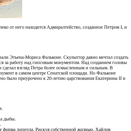
еко от него находится Адмиралтейство, созданное Петром I, и
вали Этьена-Мориса Фальконе. Скульптор давно мечтал создать
ялся за работу над гипсовым монументом. Над созданием головы
н сделал взгляд Петра более осмысленным и сильным. В
монумент в самом центре Сенатской площади. Но Фальконе
 Оно было приурочено к 20-летию царствования Екатерины II и
е.
на дыбы.
.
ке форма лопнула. Рискуя собственной жизнью, Хайлов