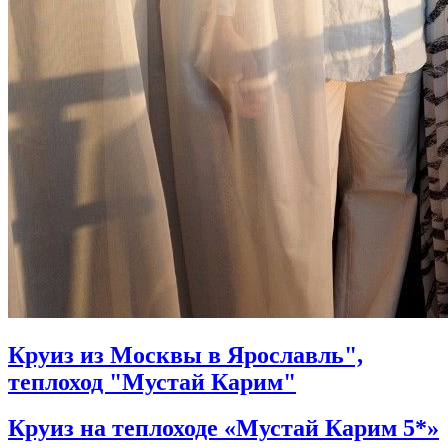
Круиз из Москвы в Ярославль",
теплоход "Мустай Карим"
Круиз на теплоходе «Мустай Карим 5*»