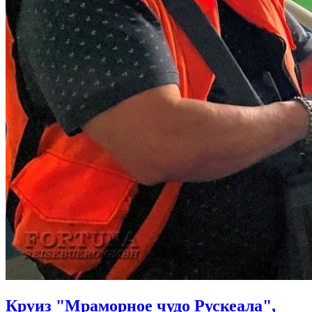
Круиз "Мраморное чудо Рускеала",