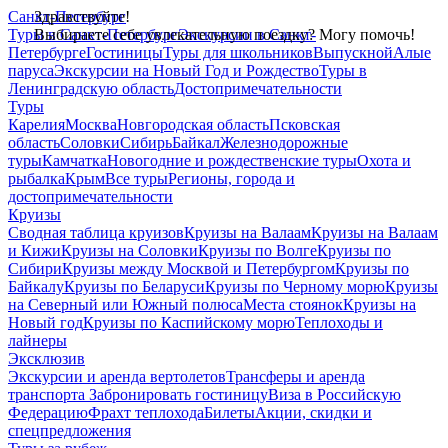
Санкт-Петербург
Здравствуйте!
Туры в Санкт-Петербург
Выбираете себе увлекательную поездку? Могу помочь!
Экскурсии в Санкт-
Петербурге
Гостиницы
Туры для школьников
Выпускной
Алые
паруса
Экскурсии на Новый Год и Рождество
Туры в
Ленинградскую область
Достопримечательности
Туры
Карелия
Москва
Новгородская область
Псковская
область
Соловки
Сибирь
Байкал
Железнодорожные
туры
Камчатка
Новогодние и рождественские туры
Охота и
рыбалка
Крым
Все туры
Регионы, города и
достопримечательности
Круизы
Сводная таблица круизов
Круизы на Валаам
Круизы на Валаам
и Кижи
Круизы на Соловки
Круизы по Волге
Круизы по
Сибири
Круизы между Москвой и Петербургом
Круизы по
Байкалу
Круизы по Беларуси
Круизы по Черному морю
Круизы
на Северный или Южный полюса
Места стоянок
Круизы на
Новый год
Круизы по Каспийскому морю
Теплоходы и
лайнеры
Эксклюзив
Экскурсии и аренда вертолетов
Трансферы и аренда
транспорта
Забронировать гостиницу
Виза в Российскую
Федерацию
Фрахт теплохода
Билеты
Акции, скидки и
спецпредложения