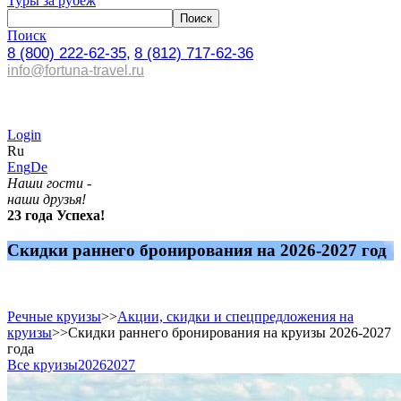
Туры за рубеж
Поиск
8 (800) 222-62-35,
8 (812) 717-62-36
info@fortuna-travel.ru
Login
Ru
Eng
De
Наши гости -
наши друзья!
23 года Успеха!
Скидки раннего бронирования на 2026-2027 год
Речные круизы
>>
Акции, скидки и спецпредложения на
круизы
>>
Скидки раннего бронирования на круизы 2026-2027
года
Все круизы
2026
2027