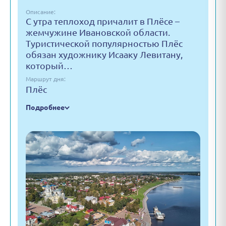
Описание:
С утра теплоход причалит в Плёсе –
жемчужине Ивановской области.
Туристической популярностью Плёс
обязан художнику Исааку Левитану,
который…
Маршрут дня:
Плёс
Подробнее