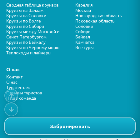
Сводная таблица круизов
Карелия
Круизы на Валаам
Москва
Круизы на Соловки
Новгородская область
Круизы по Волге
Псковская область
Круизы по Сибири
Соловки
Круизы между Москвой и
Сибирь
Санкт-Петербургом
Байкал
Круизы по Байкалу
Камчатка
Круизы по Черному морю
Все туры
Теплоходы и лайнеры
О нас
Контакт
О нас
Турагентам
Отзывы туристов
↑
Наша команда
↓
Все права защищены © ООО “ФОРТУНА” 2026
Представленная на сайте информация носит справочный характер и
Забронировать
не является публичной офертой.