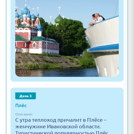
День 3
Плёс
Описание:
С утра теплоход причалит в Плёсе –
жемчужине Ивановской области.
Туристической популярностью Плёс