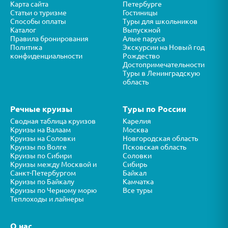
Карта сайта
Петербурге
Статьи о туризме
Гостиницы
Способы оплаты
Туры для школьников
Каталог
Выпускной
Правила бронирования
Алые паруса
Политика
Экскурсии на Новый год
конфиденциальности
Рождество
Достопримечательности
Туры в Ленинградскую
область
Речные круизы
Туры по России
Сводная таблица круизов
Карелия
Круизы на Валаам
Москва
Круизы на Соловки
Новгородская область
Круизы по Волге
Псковская область
Круизы по Сибири
Соловки
Круизы между Москвой и
Сибирь
Санкт-Петербургом
Байкал
Круизы по Байкалу
Камчатка
Круизы по Черному морю
Все туры
Теплоходы и лайнеры
О нас