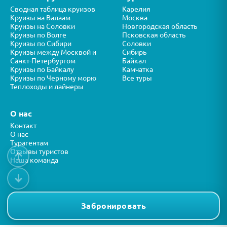
Сводная таблица круизов
Карелия
Круизы на Валаам
Москва
Круизы на Соловки
Новгородская область
Круизы по Волге
Псковская область
Круизы по Сибири
Соловки
Круизы между Москвой и
Сибирь
Санкт-Петербургом
Байкал
Круизы по Байкалу
Камчатка
Круизы по Черному морю
Все туры
Теплоходы и лайнеры
О нас
Контакт
О нас
Турагентам
Отзывы туристов
↑
Наша команда
↓
Все права защищены © ООО “ФОРТУНА” 2026
Представленная на сайте информация носит справочный характер и
Забронировать
не является публичной офертой.