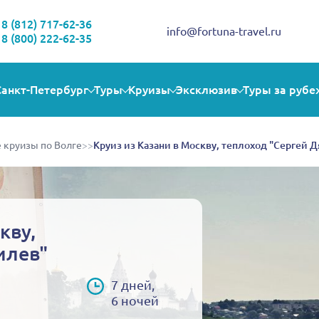
Здравствуйте!
Выбираете себе увлекательную поездку? Могу помочь!
8 (812) 717-62-36
info@fortuna-travel.ru
8 (800) 222-62-35
Санкт-Петербург
Туры
Круизы
Эксклюзив
Туры за рубе
 круизы по Волге
>>
Круиз из Казани в Москву, теплоход "Сергей 
кву,
илев"
7 дней,
6 ночей