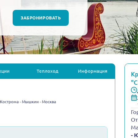
ЗАБРОНИРОВАТЬ
кции
Теплоход
Информация
Кр
"С
- Кострома - Мышкин - Москва
Го
От
Ма
- 