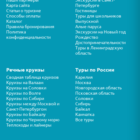
Наши партнеры
Экскурсии в Санкт-
Карта сайта
Петербурге
Статьи о туризме
Гостиницы
Способы оплаты
Туры для школьников
Каталог
Выпускной
Правила бронирования
Алые паруса
Политика
Экскурсии на Новый год
конфиденциальности
Рождество
Достопримечательности
Туры в Ленинградскую
область
Речные круизы
Туры по России
Сводная таблица круизов
Карелия
Круизы на Валаам
Москва
Круизы на Соловки
Новгородская область
Круизы по Волге
Псковская область
Круизы по Сибири
Соловки
Круизы между Москвой и
Сибирь
Санкт-Петербургом
Байкал
Круизы по Байкалу
Камчатка
Круизы по Черному морю
Все туры
Теплоходы и лайнеры