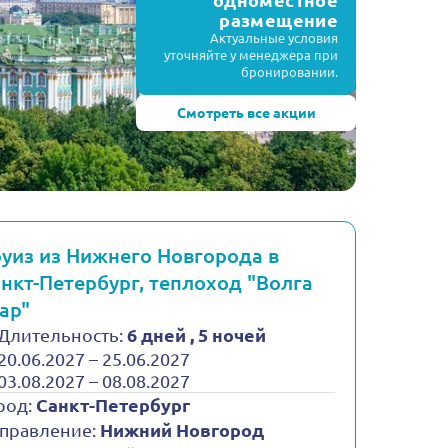
одноместное
размещение
Актуальные условия
уточняйте у менеджера при
бронировании.
Смотреть все акции
уиз из Нижнего Новгорода в
нкт-Петербург, теплоход "Волга
ар"
Длительность:
6 дней , 5 ночей
20.06.2027 – 25.06.2027
03.08.2027 – 08.08.2027
род:
Санкт-Петербург
правление:
Нижний Новгород