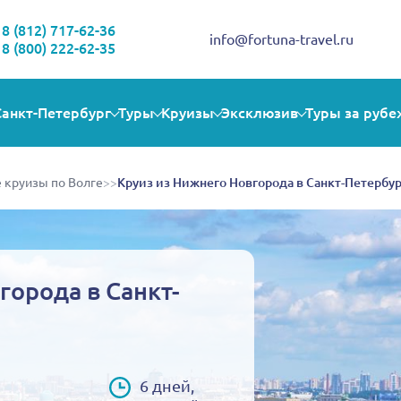
Здравствуйте!
Выбираете себе увлекательную поездку? Могу помочь!
8 (812) 717-62-36
info@fortuna-travel.ru
8 (800) 222-62-35
Санкт-Петербург
Туры
Круизы
Эксклюзив
Туры за рубе
 круизы по Волге
>>
Круиз из Нижнего Новгорода в Санкт-Петербург
города в Санкт-
6 дней,