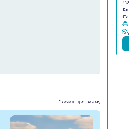
Ма
Ко
Са
Скачать программу