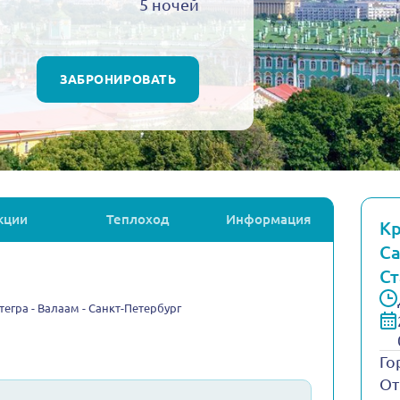
5 ночей
ЗАБРОНИРОВАТЬ
кции
Теплоход
Информация
Кр
Са
Ст
тегра - Валаам - Санкт-Петербург
Го
От