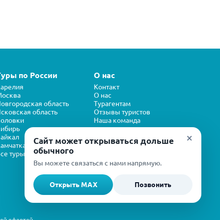
Туры по России
О нас
арелия
Контакт
Москва
О нас
овгородская область
Турагентам
сковская область
Отзывы туристов
Соловки
Наша команда
ибирь
×
айкал
Сайт может открываться дольше
амчатка
обычного
се туры
Вы можете связаться с нами напрямую.
Открыть MAX
Позвонить
ной офертой.