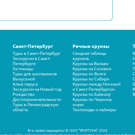
Санкт-Петербург
Речные круизы
Туры в Санкт-Петербург
Сводная таблица
К
Экскурсии в Санкт-
круизов
Петербурге
Круизы на Валаам
Н
Гостиницы
Круизы на Соловки
П
Туры для школьников
Круизы по Волге
Выпускной
Круизы по Сибири
С
Алые паруса
Круизы между Москвой
Б
Экскурсии на Новый год
и Санкт-Петербургом
К
Рождество
Круизы по Байкалу
В
Достопримечательности
Круизы по Черному
Туры в Ленинградскую
морю
область
Теплоходы и лайнеры
Все права защищены © ООО “ФОРТУНА” 2026
ная на сайте информация носит справочный характер и не является публич