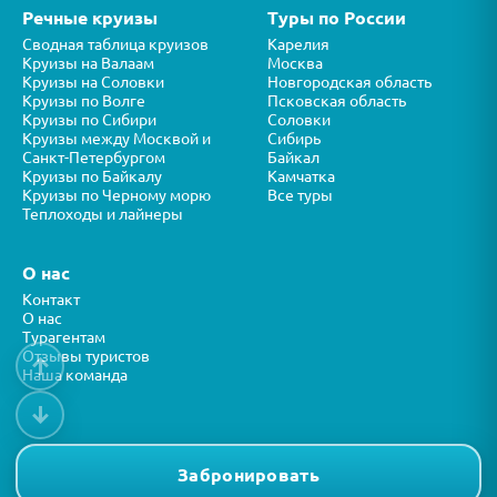
Речные круизы
Туры по России
Сводная таблица круизов
Карелия
Круизы на Валаам
Москва
Круизы на Соловки
Новгородская область
Круизы по Волге
Псковская область
Круизы по Сибири
Соловки
Круизы между Москвой и
Сибирь
Санкт-Петербургом
Байкал
Круизы по Байкалу
Камчатка
Круизы по Черному морю
Все туры
Теплоходы и лайнеры
О нас
Контакт
О нас
Турагентам
Отзывы туристов
↑
Наша команда
↓
Все права защищены © ООО “ФОРТУНА” 2026
Представленная на сайте информация носит справочный характер и
Забронировать
не является публичной офертой.