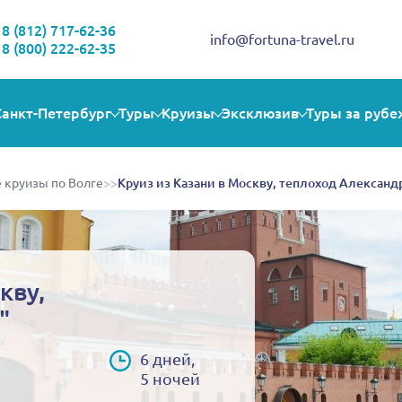
Здравствуйте!
Выбираете себе увлекательную поездку? Могу помочь!
8 (812) 717-62-36
info@fortuna-travel.ru
8 (800) 222-62-35
Санкт-Петербург
Туры
Круизы
Эксклюзив
Туры за рубе
 круизы по Волге
>>
Круиз из Казани в Москву, теплоход Александ
кву,
"
6 дней,
5 ночей