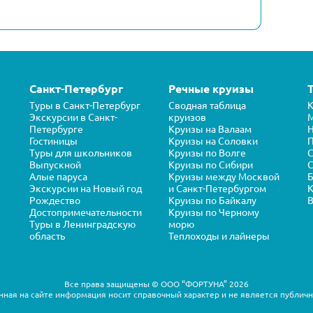
Санкт-Петербург
Речные круизы
Туры в Санкт-Петербург
Сводная таблица
К
Экскурсии в Санкт-
круизов
Петербурге
Круизы на Валаам
Н
Гостиницы
Круизы на Соловки
П
Туры для школьников
Круизы по Волге
Выпускной
Круизы по Сибири
С
Алые паруса
Круизы между Москвой
Б
Экскурсии на Новый год
и Санкт-Петербургом
К
Рождество
Круизы по Байкалу
В
Достопримечательности
Круизы по Черному
Туры в Ленинградскую
морю
область
Теплоходы и лайнеры
Все права защищены © ООО “ФОРТУНА” 2026
ная на сайте информация носит справочный характер и не является публич