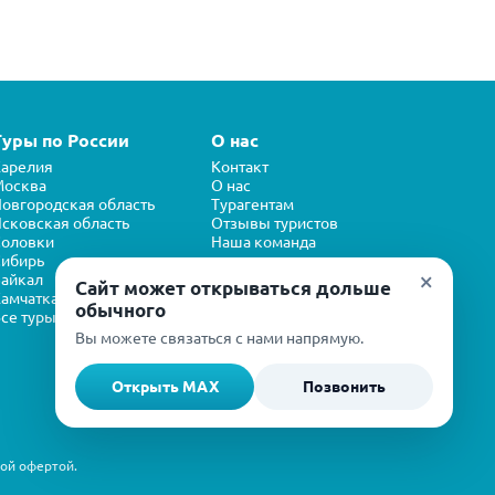
Туры по России
О нас
арелия
Контакт
Москва
О нас
овгородская область
Турагентам
сковская область
Отзывы туристов
Соловки
Наша команда
ибирь
×
айкал
Сайт может открываться дольше
амчатка
обычного
се туры
Вы можете связаться с нами напрямую.
Открыть MAX
Позвонить
ной офертой.