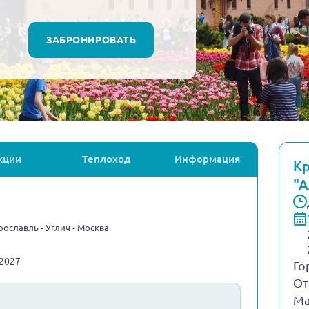
ЗАБРОНИРОВАТЬ
кции
Теплоход
Информация
Кр
"А
рославль - Углич - Москва
.2027
Го
От
Ма