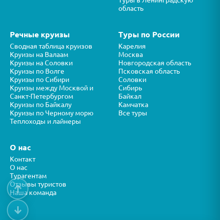
Туры в Ленинградскую
область
Речные круизы
Туры по России
Сводная таблица круизов
Карелия
Круизы на Валаам
Москва
Круизы на Соловки
Новгородская область
Круизы по Волге
Псковская область
Круизы по Сибири
Соловки
Круизы между Москвой и
Сибирь
Санкт-Петербургом
Байкал
Круизы по Байкалу
Камчатка
Круизы по Черному морю
Все туры
Теплоходы и лайнеры
О нас
Контакт
О нас
Турагентам
Отзывы туристов
↑
Наша команда
↓