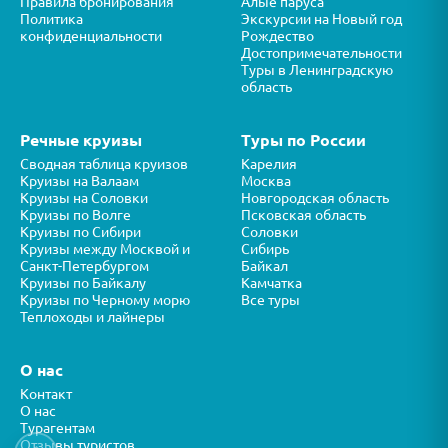
Правила бронирования
Алые паруса
Политика
Экскурсии на Новый год
конфиденциальности
Рождество
Достопримечательности
Туры в Ленинградскую
область
Речные круизы
Туры по России
Сводная таблица круизов
Карелия
Круизы на Валаам
Москва
Круизы на Соловки
Новгородская область
Круизы по Волге
Псковская область
Круизы по Сибири
Соловки
Круизы между Москвой и
Сибирь
Санкт-Петербургом
Байкал
Круизы по Байкалу
Камчатка
Круизы по Черному морю
Все туры
Теплоходы и лайнеры
О нас
Контакт
О нас
Турагентам
Отзывы туристов