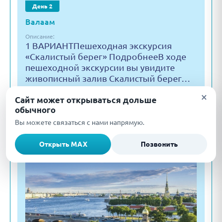
День 2
Валаам
Описание:
1 ВАРИАНТПешеходная экскурсия
«Скалистый берег» ПодробнееВ ходе
пешеходной экскурсии вы увидите
живописный залив Скалистый берег…
Маршрут дня:
×
Сайт может открываться дольше
Валаам
обычного
Подробнее
Вы можете связаться с нами напрямую.
Открыть MAX
Позвонить