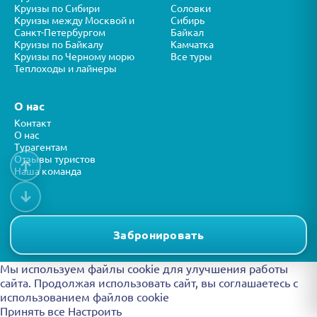
Круизы по Сибири
Соловки
Круизы между Москвой и
Сибирь
Санкт-Петербургом
Байкал
Круизы по Байкалу
Камчатка
Круизы по Черному морю
Все туры
Теплоходы и лайнеры
О нас
Контакт
О нас
Турагентам
Отзывы туристов
↑
Наша команда
↓
Все права защищены © ООО “ФОРТУНА” 2026
Представленная на сайте информация носит справочный характер и
Забронировать
не является публичной офертой.
Мы используем файлы cookie для улучшения работы
сайта. Продолжая использовать сайт, вы
соглашаетесь с
использованием файлов cookie
Принять все
Настроить