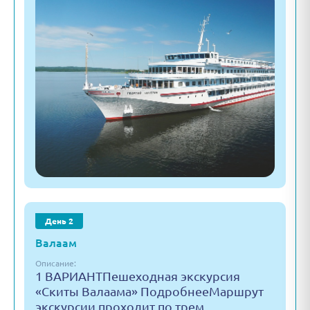
День 2
Валаам
Описание:
1 ВАРИАНТПешеходная экскурсия
«Скиты Валаама» ПодробнееМаршрут
экскурсии проходит по трем