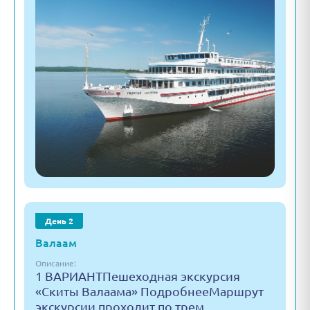
День 2
Валаам
Описание:
1 ВАРИАНТПешеходная экскурсия
«Скиты Валаама» ПодробнееМаршрут
экскурсии проходит по трем