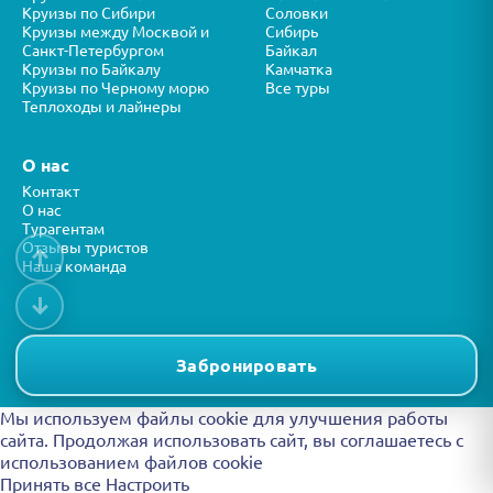
Круизы по Сибири
Соловки
Круизы между Москвой и
Сибирь
Санкт-Петербургом
Байкал
Круизы по Байкалу
Камчатка
Круизы по Черному морю
Все туры
Теплоходы и лайнеры
О нас
Контакт
О нас
Турагентам
Отзывы туристов
↑
Наша команда
↓
Все права защищены © ООО “ФОРТУНА” 2026
Представленная на сайте информация носит справочный характер и
Забронировать
не является публичной офертой.
Мы используем файлы cookie для улучшения работы
сайта. Продолжая использовать сайт, вы
соглашаетесь с
использованием файлов cookie
Принять все
Настроить