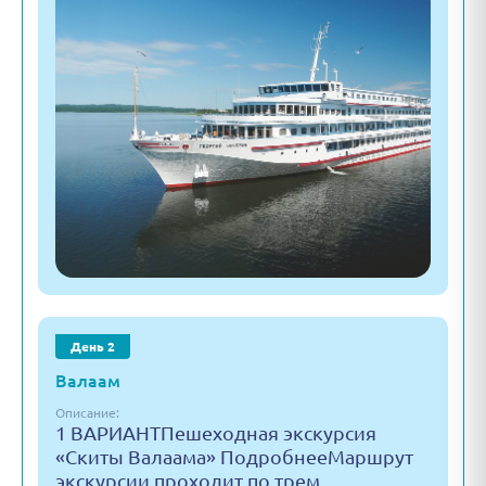
День 2
Валаам
Описание:
1 ВАРИАНТПешеходная экскурсия
«Скиты Валаама» ПодробнееМаршрут
экскурсии проходит по трем