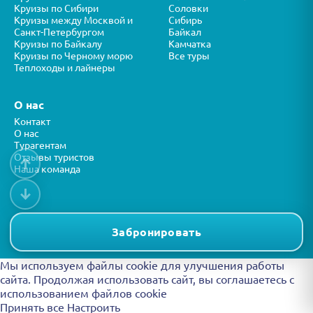
Круизы по Сибири
Соловки
Круизы между Москвой и
Сибирь
Санкт-Петербургом
Байкал
Круизы по Байкалу
Камчатка
Круизы по Черному морю
Все туры
Теплоходы и лайнеры
О нас
Контакт
О нас
Турагентам
Отзывы туристов
↑
Наша команда
↓
Все права защищены © ООО “ФОРТУНА” 2026
Представленная на сайте информация носит справочный характер и
Забронировать
не является публичной офертой.
Мы используем файлы cookie для улучшения работы
сайта. Продолжая использовать сайт, вы
соглашаетесь с
использованием файлов cookie
Принять все
Настроить