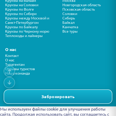
Круизы на Валаам
Москва
Круизы на Соловки
Новгородская область
Круизы по Волге
Псковская область
Круизы по Сибири
Соловки
Круизы между Москвой и
Сибирь
Санкт-Петербургом
Байкал
Круизы по Байкалу
Камчатка
Круизы по Черному морю
Все туры
Теплоходы и лайнеры
О нас
Контакт
О нас
Турагентам
Отзывы туристов
↑
Наша команда
↓
Все права защищены © ООО “ФОРТУНА” 2026
Представленная на сайте информация носит справочный характер и
Забронировать
не является публичной офертой.
Мы используем файлы cookie для улучшения работы
сайта. Продолжая использовать сайт, вы
соглашаетесь с