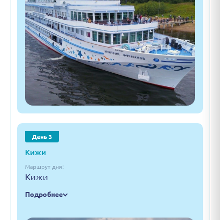
День 3
Кижи
Маршрут дня:
Кижи
Подробнее