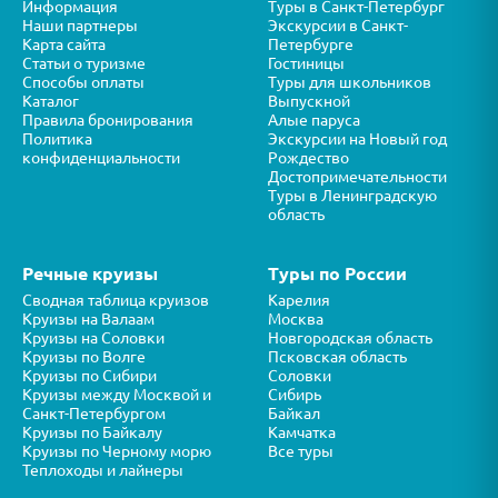
Информация
Туры в Санкт-Петербург
Наши партнеры
Экскурсии в Санкт-
Карта сайта
Петербурге
Статьи о туризме
Гостиницы
Способы оплаты
Туры для школьников
Каталог
Выпускной
Правила бронирования
Алые паруса
Политика
Экскурсии на Новый год
конфиденциальности
Рождество
Достопримечательности
Туры в Ленинградскую
область
Речные круизы
Туры по России
Сводная таблица круизов
Карелия
Круизы на Валаам
Москва
Круизы на Соловки
Новгородская область
Круизы по Волге
Псковская область
Круизы по Сибири
Соловки
Круизы между Москвой и
Сибирь
Санкт-Петербургом
Байкал
Круизы по Байкалу
Камчатка
Круизы по Черному морю
Все туры
Теплоходы и лайнеры