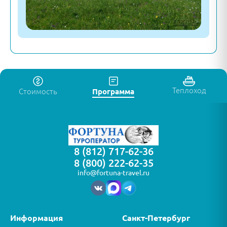
Теплоход
Стоимость
Программа
8 (812) 717-62-36
8 (800) 222-62-35
info@fortuna-travel.ru
Информация
Санкт-Петербург