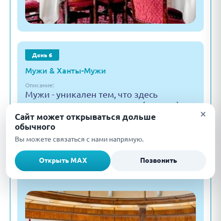
День 6
Мужи & Ханты-Мужи
Описание:
Мужи - уникален тем, что здесь
проживают коми - ижемцы (зыряне),
×
переселившиеся в девятнадцатом веке
Сайт может открываться дольше
обычного
с берегов Печоры, а первые люди…
Вы можете связаться с нами напрямую.
Маршрут дня:
Мужи & Ханты-Мужи
Открыть MAX
Позвонить
Подробнее