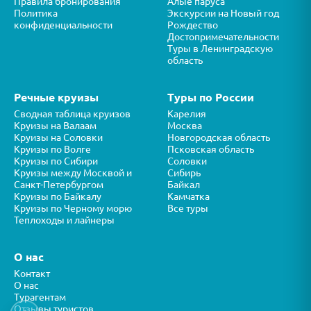
Правила бронирования
Алые паруса
Политика
Экскурсии на Новый год
конфиденциальности
Рождество
Достопримечательности
Туры в Ленинградскую
область
Речные круизы
Туры по России
Сводная таблица круизов
Карелия
Круизы на Валаам
Москва
Круизы на Соловки
Новгородская область
Круизы по Волге
Псковская область
Круизы по Сибири
Соловки
Круизы между Москвой и
Сибирь
Санкт-Петербургом
Байкал
Круизы по Байкалу
Камчатка
Круизы по Черному морю
Все туры
Теплоходы и лайнеры
О нас
Контакт
О нас
Турагентам
Отзывы туристов