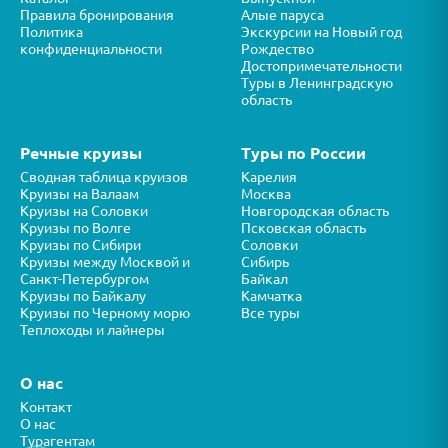
Правила бронирования
Алые паруса
Политика
Экскурсии на Новый год
конфиденциальности
Рождество
Достопримечательности
Туры в Ленинградскую
область
Речные круизы
Туры по России
Сводная таблица круизов
Карелия
Круизы на Валаам
Москва
Круизы на Соловки
Новгородская область
Круизы по Волге
Псковская область
Круизы по Сибири
Соловки
Круизы между Москвой и
Сибирь
Санкт-Петербургом
Байкал
Круизы по Байкалу
Камчатка
Круизы по Черному морю
Все туры
Теплоходы и лайнеры
О нас
Контакт
О нас
Турагентам