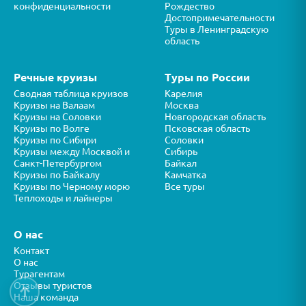
конфиденциальности
Рождество
Достопримечательности
Туры в Ленинградскую
область
Речные круизы
Туры по России
Сводная таблица круизов
Карелия
Круизы на Валаам
Москва
Круизы на Соловки
Новгородская область
Круизы по Волге
Псковская область
Круизы по Сибири
Соловки
Круизы между Москвой и
Сибирь
Санкт-Петербургом
Байкал
Круизы по Байкалу
Камчатка
Круизы по Черному морю
Все туры
Теплоходы и лайнеры
О нас
Контакт
О нас
Турагентам
Отзывы туристов
↑
Наша команда