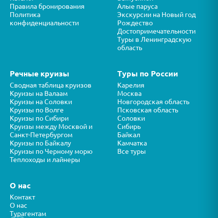
Правила бронирования
Алые паруса
Политика
Экскурсии на Новый год
конфиденциальности
Рождество
Достопримечательности
Туры в Ленинградскую
область
Речные круизы
Туры по России
Сводная таблица круизов
Карелия
Круизы на Валаам
Москва
Круизы на Соловки
Новгородская область
Круизы по Волге
Псковская область
Круизы по Сибири
Соловки
Круизы между Москвой и
Сибирь
Санкт-Петербургом
Байкал
Круизы по Байкалу
Камчатка
Круизы по Черному морю
Все туры
Теплоходы и лайнеры
О нас
Контакт
О нас
Турагентам