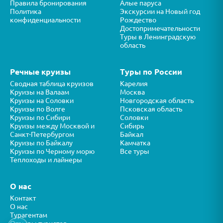
Правила бронирования
Алые паруса
Политика
Экскурсии на Новый год
конфиденциальности
Рождество
Достопримечательности
Туры в Ленинградскую
область
Речные круизы
Туры по России
Сводная таблица круизов
Карелия
Круизы на Валаам
Москва
Круизы на Соловки
Новгородская область
Круизы по Волге
Псковская область
Круизы по Сибири
Соловки
Круизы между Москвой и
Сибирь
Санкт-Петербургом
Байкал
Круизы по Байкалу
Камчатка
Круизы по Черному морю
Все туры
Теплоходы и лайнеры
О нас
Контакт
О нас
Турагентам