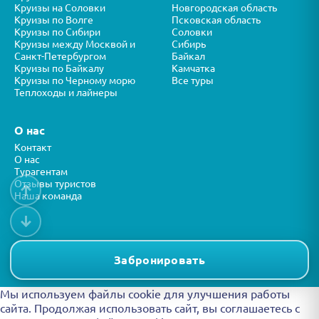
Круизы на Соловки
Новгородская область
Круизы по Волге
Псковская область
Круизы по Сибири
Соловки
Круизы между Москвой и
Сибирь
Санкт-Петербургом
Байкал
Круизы по Байкалу
Камчатка
Круизы по Черному морю
Все туры
Теплоходы и лайнеры
О нас
Контакт
О нас
Турагентам
Отзывы туристов
↑
Наша команда
↓
Все права защищены © ООО “ФОРТУНА” 2026
Представленная на сайте информация носит справочный характер и
Забронировать
не является публичной офертой.
Мы используем файлы cookie для улучшения работы
сайта. Продолжая использовать сайт, вы
соглашаетесь с