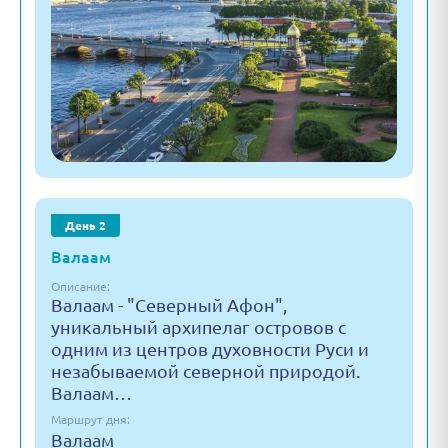
День 2
Валаам
Описание:
Валаам - "Северный Афон",
уникальный архипелаг островов с
одним из центров духовности Руси и
незабываемой северной природой.
Валаам…
Маршрут дня:
Валаам