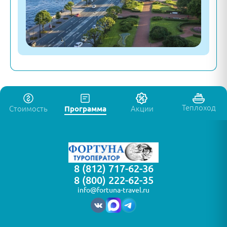
Теплоход
Стоимость
Программа
Акции
8 (812) 717-62-36
8 (800) 222-62-35
info@fortuna-travel.ru