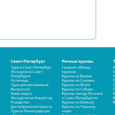
Санкт-Петербург
Речные круизы
Туры в Санкт-Петербург
Сводная таблица
К
Экскурсии в Санкт-
круизов
Петербурге
Круизы на Валаам
Н
Гостиницы
Круизы на Соловки
П
Туры для школьников
Круизы по Волге
Выпускной
Круизы по Сибири
С
Алые паруса
Круизы между Москвой
Б
Экскурсии на Новый год
и Санкт-Петербургом
К
Рождество
Круизы по Байкалу
В
Достопримечательности
Круизы по Черному
Туры в Ленинградскую
морю