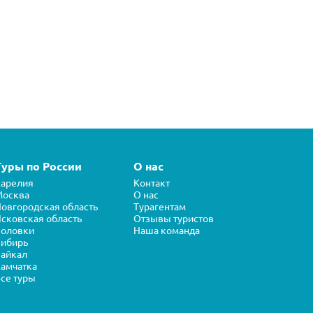
Туры по России
О нас
арелия
Контакт
Москва
О нас
овгородская область
Турагентам
сковская область
Отзывы туристов
Соловки
Наша команда
ибирь
айкал
амчатка
се туры