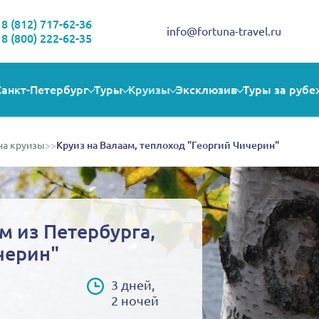
Здравствуйте!
Выбираете себе увлекательную поездку? Могу помочь!
8 (812) 717-62-36
info@fortuna-travel.ru
8 (800) 222-62-35
Санкт-Петербург
Туры
Круизы
Эксклюзив
Туры за рубе
на круизы
>>
Круиз на Валаам, теплоход "Георгий Чичерин"
м из Петербурга,
черин"
3 дней,
2 ночей