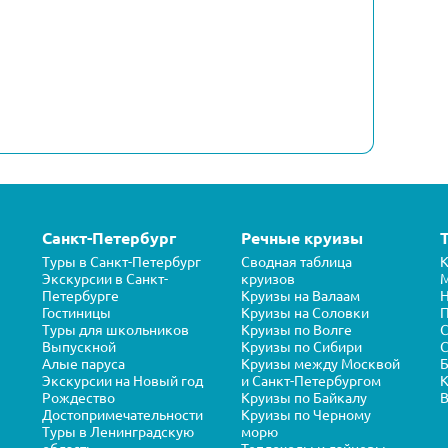
Санкт-Петербург
Речные круизы
Туры в Санкт-Петербург
Сводная таблица
К
Экскурсии в Санкт-
круизов
Петербурге
Круизы на Валаам
Н
Гостиницы
Круизы на Соловки
П
Туры для школьников
Круизы по Волге
Выпускной
Круизы по Сибири
С
Алые паруса
Круизы между Москвой
Б
Экскурсии на Новый год
и Санкт-Петербургом
К
Рождество
Круизы по Байкалу
В
Достопримечательности
Круизы по Черному
Туры в Ленинградскую
морю