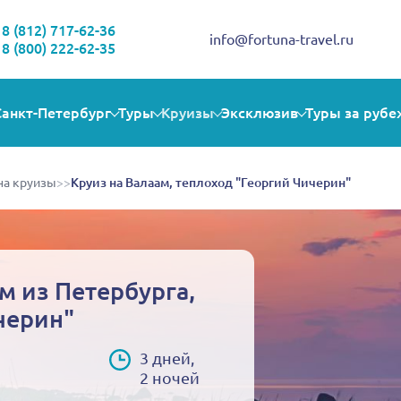
Здравствуйте!
Выбираете себе увлекательную поездку? Могу помочь!
8 (812) 717-62-36
info@fortuna-travel.ru
8 (800) 222-62-35
Санкт-Петербург
Туры
Круизы
Эксклюзив
Туры за рубе
на круизы
>>
Круиз на Валаам, теплоход "Георгий Чичерин"
м из Петербурга,
черин"
3 дней,
2 ночей