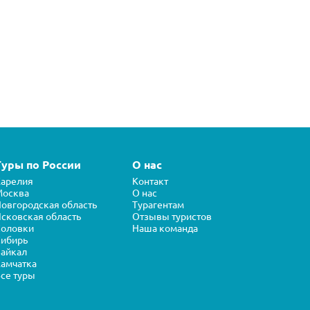
Туры по России
О нас
арелия
Контакт
Москва
О нас
овгородская область
Турагентам
сковская область
Отзывы туристов
Соловки
Наша команда
ибирь
айкал
амчатка
се туры