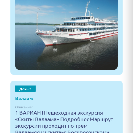
День 2
Валаам
Описание:
1 ВАРИАНТПешеходная экскурсия
«Скиты Валаама» ПодробнееМаршрут
экскурсии проходит по трем
Валаамским скитам: Воскресенскому,